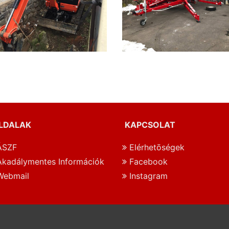
LDALAK
KAPCSOLAT
SZF
Elérhetōségek
kadálymentes Információk
Facebook
ebmail
Instagram