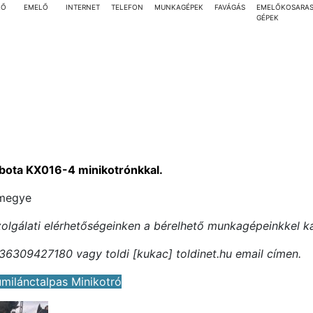
LŐ
EMELŐ
INTERNET
TELEFON
MUNKAGÉPEK
FAVÁGÁS
EMELŐKOSARA
GÉPEK
bota KX016-4 minikotrónkkal.
 megye
szolgálati elérhetőségeinken a bérelhető munkagépeinkkel k
36309427180 vagy toldi [kukac] toldinet.hu email címen.
milánctalpas Minikotró