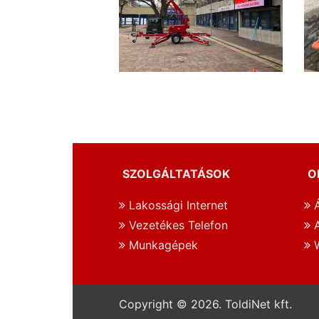
SZOLGÁLTATÁSOK
O
Lakossági Internet
Á
Vezetékes Telefon
A
Munkagépek
W
Copyright © 2026. ToldiNet kft.