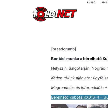
EMELŐ
EME
[breadcrumb]
Bontási munka a
bérelhető Ku
Helyszín: Salgótarján, Nógrád
Kérjen tőlünk ajánlatot ügyfél
Megrendelés és információk: +
Bérelhető Kubota KX016-4 – Gu