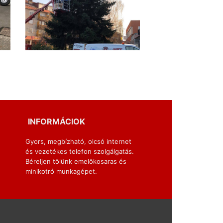
INFORMÁCIOK
Gyors, megbízható, olcsó internet
és vezetékes telefon szolgálgatás.
Béreljen tőlünk emelőkosaras és
minikotró munkagépet.