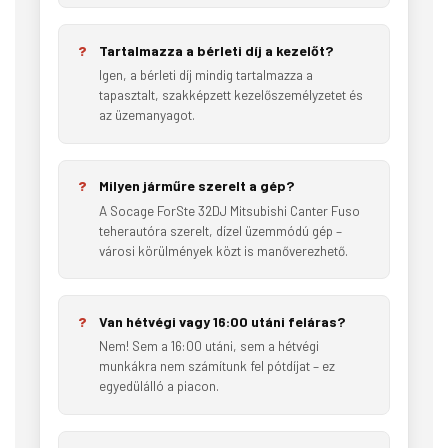
Tartalmazza a bérleti díj a kezelőt?
Igen, a bérleti díj mindig tartalmazza a
tapasztalt, szakképzett kezelőszemélyzetet és
az üzemanyagot.
Milyen járműre szerelt a gép?
A Socage ForSte 32DJ Mitsubishi Canter Fuso
teherautóra szerelt, dízel üzemmódú gép –
városi körülmények közt is manőverezhető.
Van hétvégi vagy 16:00 utáni feláras?
Nem! Sem a 16:00 utáni, sem a hétvégi
munkákra nem számítunk fel pótdíjat – ez
egyedülálló a piacon.