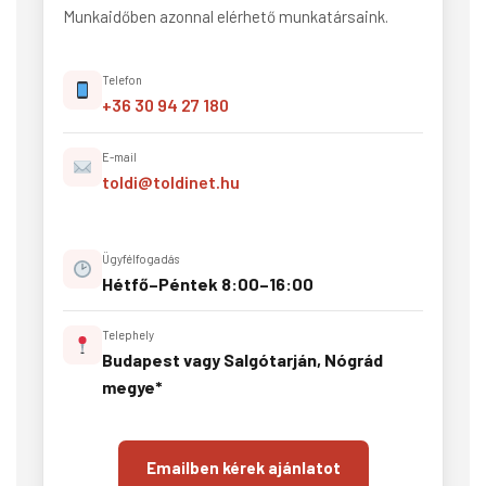
Munkaidőben azonnal elérhető munkatársaink.
Telefon
+36 30 94 27 180
E-mail
toldi@toldinet.hu
Ügyfélfogadás
Hétfő–Péntek 8:00–16:00
Telephely
Budapest vagy Salgótarján, Nógrád
megye*
Emailben kérek ajánlatot