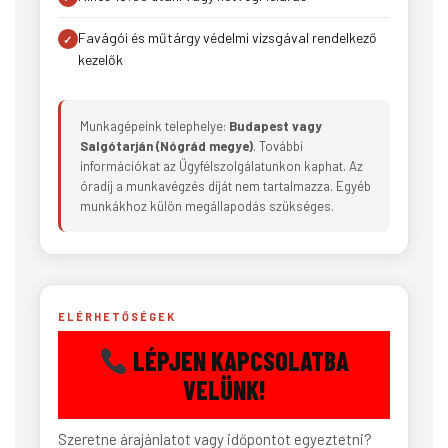
Favágói és műtárgy védelmi vizsgával rendelkező
kezelők
Munkagépeink telephelye:
Budapest vagy
Salgótarján (Nógrád megye)
. További
információkat az Ügyfélszolgálatunkon kaphat. Az
óradíj a munkavégzés díját nem tartalmazza. Egyéb
munkákhoz külön megállapodás szükséges.
ELÉRHETŐSÉGEK
LÉPJEN KAPCSOLATBA
VELÜNK!
Szeretne árajánlatot vagy időpontot egyeztetni?