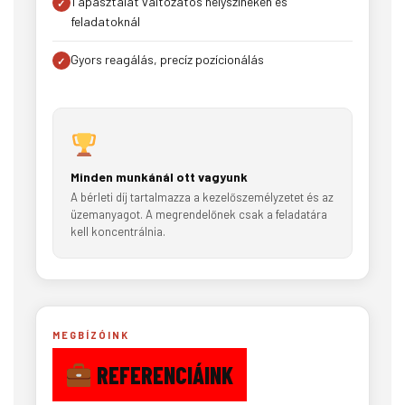
Tapasztalat változatos helyszíneken és
feladatoknál
Gyors reagálás, precíz pozícionálás
Minden munkánál ott vagyunk
A bérleti díj tartalmazza a kezelőszemélyzetet és az
üzemanyagot. A megrendelőnek csak a feladatára
kell koncentrálnia.
MEGBÍZÓINK
REFERENCIÁINK