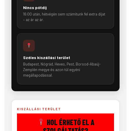
Nincs pótdíj
16:00 után, hétvégén sem számítunk fel extra díjat
– az ár az ár.
Széles kiszállási terület
Budapest, Nógrád, Heves, Pest, Borsod-Abaúj-
Zemplén megye és azon túl egyéni
megállapodással.
KISZÁLLÁSI TERÜLET
HOL ÉRHETŐ EL A
SZOLGÁLTATÁS?