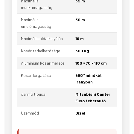
Maximális
32 m
munkamagasság
Maximális
30 m
emelőmagasság
Maximális oldalkinyúlás
19 m
Kosár terhelhetősége
300 kg
Alumínium kosár mérete
180 × 70 × 110 cm
Kosár forgatása
±90° mindkét
irányban
Jármű típusa
Mitsubishi Canter
Fuso teherautó
Üzemmód
Dízel