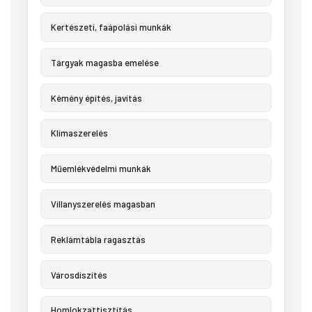
Kertészeti, faápolási munkák
Tárgyak magasba emelése
Kémény építés, javítás
Klímaszerelés
Műemlékvédelmi munkák
Villanyszerelés magasban
Reklámtábla ragasztás
Városdíszítés
Homlokzattisztítás