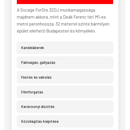
A Socage ForSte 32DJ munkamagassága
majdnem akkora, mint a Deák Ferenc téri M1-es
metró peronhossza. 32 méterrel szinte bármilyen
épület elérhető Budapesten és környékén.
Kandeláberek
Fakivágás, gallyazás
Festés és vakolás
Filmforgatás
Karácsonyi díszítés
Közvilágítás kiépítése