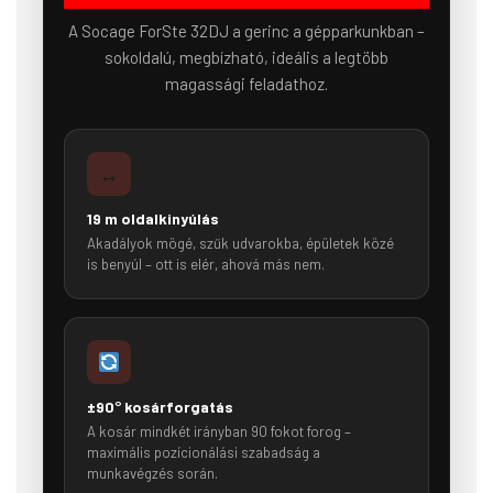
A Socage ForSte 32DJ a gerinc a gépparkunkban –
sokoldalú, megbízható, ideális a legtöbb
magassági feladathoz.
↔️
19 m oldalkinyúlás
Akadályok mögé, szűk udvarokba, épületek közé
is benyúl – ott is elér, ahová más nem.
±90° kosárforgatás
A kosár mindkét irányban 90 fokot forog –
maximális pozícionálási szabadság a
munkavégzés során.