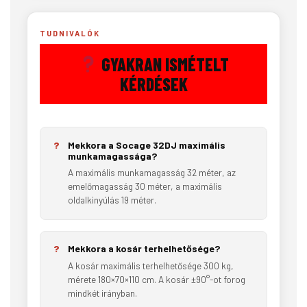
TUDNIVALÓK
GYAKRAN ISMÉTELT
KÉRDÉSEK
Mekkora a Socage 32DJ maximális
munkamagassága?
A maximális munkamagasság 32 méter, az
emelőmagasság 30 méter, a maximális
oldalkinyúlás 19 méter.
Mekkora a kosár terhelhetősége?
A kosár maximális terhelhetősége 300 kg,
mérete 180×70×110 cm. A kosár ±90°-ot forog
mindkét irányban.