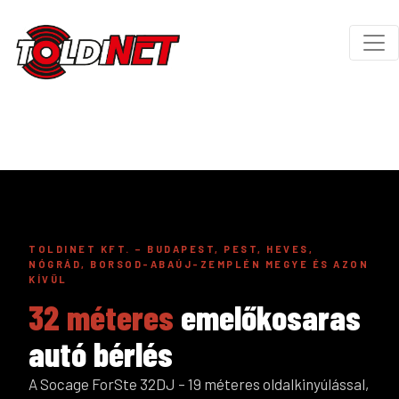
TOLDINET KFT. – BUDAPEST, PEST, HEVES,
NÓGRÁD, BORSOD-ABAÚJ-ZEMPLÉN MEGYE ÉS AZON
KÍVÜL
32 méteres
emelőkosaras
autó bérlés
A Socage ForSte 32DJ – 19 méteres oldalkinyúlással,