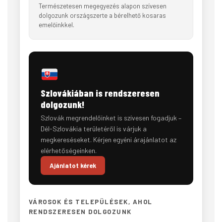
Természetesen megegyezés alapon szívesen
dolgozunk országszerte a bérelhető kosaras
emelőinkkel.
Szlovákiában is rendszeresen
dolgozunk!
Szlovák megrendelőinket is szívesen fogadjuk –
Dél-Szlovákia területéről is várjuk a
megkereséseket. Kérjen egyéni árajánlatot az
elérhetőségeinken.
Ajánlatot kérek
VÁROSOK ÉS TELEPÜLÉSEK, AHOL
RENDSZERESEN DOLGOZUNK