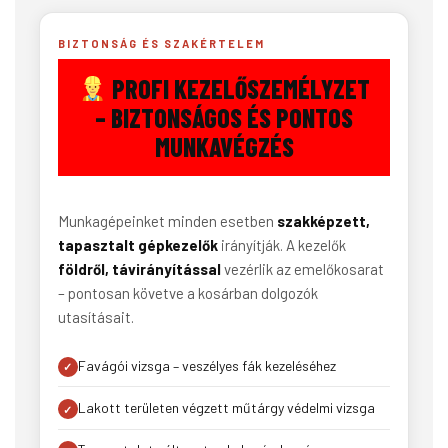
BIZTONSÁG ÉS SZAKÉRTELEM
PROFI KEZELŐSZEMÉLYZET
– BIZTONSÁGOS ÉS PONTOS
MUNKAVÉGZÉS
Munkagépeinket minden esetben
szakképzett,
tapasztalt gépkezelők
irányítják. A kezelők
földről, távirányítással
vezérlik az emelőkosarat
– pontosan követve a kosárban dolgozók
utasításait.
Favágói vizsga – veszélyes fák kezeléséhez
Lakott területen végzett műtárgy védelmi vizsga