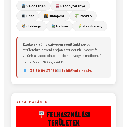
Salgótarján
Bátonyterenye
Eger
Budapest
Pásztó
Jobbágyi
Hatvan
Jászberény
Ezeken kívül is szívesen segítünk!
Egyéb
területekre egyéni árajánlatot adunk – vegye fel
velünk a kapcsolatot telefonon vagy e-mailben, és
hamarosan visszajelzünk.
+36 30 94 27 180
toldi@toldinet.hu
ALKALMAZÁSOK
FELHASZNÁLÁSI
TERÜLETEK