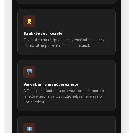
Szakképzett kezelő
Favágói és műtárgy védelmi vizsgával rendelkező,
tapasztalt gépkezelő minden munkánál.
Városban is manőverezhető
A Mitsubishi Canter Fuso alváz kompakt mérete
lehetővé teszi a városi, szűk helyszíneken való
közlekedést.