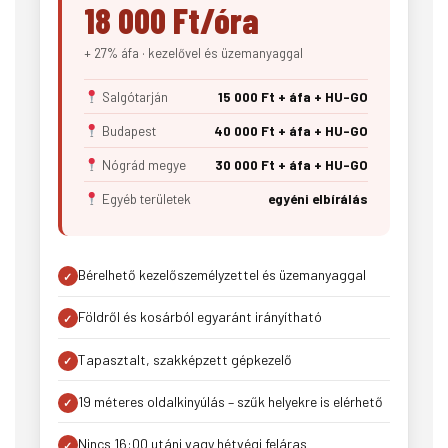
18 000 Ft/óra
+ 27% áfa · kezelővel és üzemanyaggal
Salgótarján
15 000 Ft + áfa + HU-GO
Budapest
40 000 Ft + áfa + HU-GO
Nógrád megye
30 000 Ft + áfa + HU-GO
Egyéb területek
egyéni elbírálás
Bérelhető kezelőszemélyzettel és üzemanyaggal
Földről és kosárból egyaránt irányítható
Tapasztalt, szakképzett gépkezelő
19 méteres oldalkinyúlás – szűk helyekre is elérhető
Nincs 16:00 utáni vagy hétvégi feláras