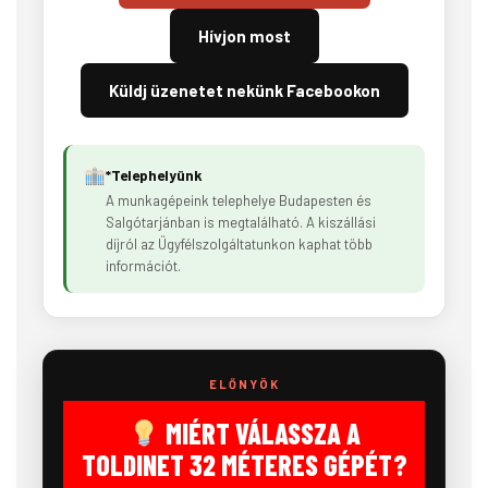
Hívjon most
Küldj üzenetet nekünk Facebookon
*Telephelyünk
A munkagépeink telephelye Budapesten és
Salgótarjánban is megtalálható. A kiszállási
díjról az Ügyfélszolgáltatunkon kaphat több
információt.
ELŐNYÖK
MIÉRT VÁLASSZA A
TOLDINET 32 MÉTERES GÉPÉT?