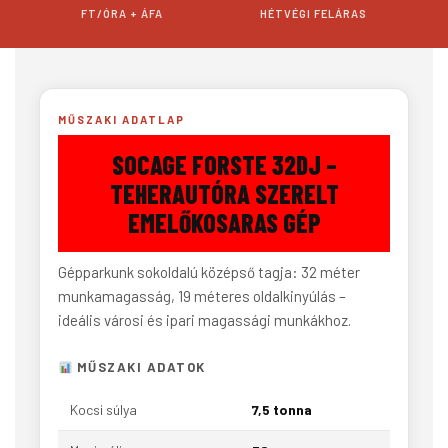
FT/ÓRA + ÁFA
HÉTVÉGI FELÁRAS
MŰSZAKI ADATLAP
SOCAGE FORSTE 32DJ –
TEHERAUTÓRA SZERELT
EMELŐKOSARAS GÉP
Gépparkunk sokoldalú középső tagja: 32 méter
munkamagasság, 19 méteres oldalkinyúlás –
ideális városi és ipari magassági munkákhoz.
MŰSZAKI ADATOK
Kocsi súlya
7,5 tonna