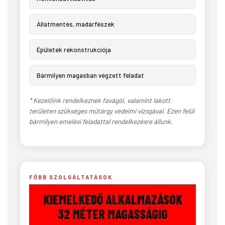
Állatmentés, madárfészek
Épületek rekonstrukciója
Bármilyen magasban végzett feladat
* Kezelőink rendelkeznek favágói, valamint lakott
területen szükséges műtárgy védelmi vizsgával. Ezen felül
bármilyen emelési feladattal rendelkezésre állunk.
FŐBB SZOLGÁLTATÁSOK
KIEMELKEDŐ ALKALMAZÁSOK
32 MÉTER MAGASSÁGIG