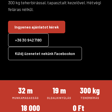
300 kg teherbírással, tapasztalt kezelővel. Hétvégi
feláras nélkül.
Ingyenes ajánlatot kérek
+36 30 942 7180
Küldj üzenetet nekünk Facebookon
32 m
19 m
300 kg
MUNKAMAGASSÁG
OLDALKINYÚLÁS
TEHERBÍRÁS
18 000
0 Ft