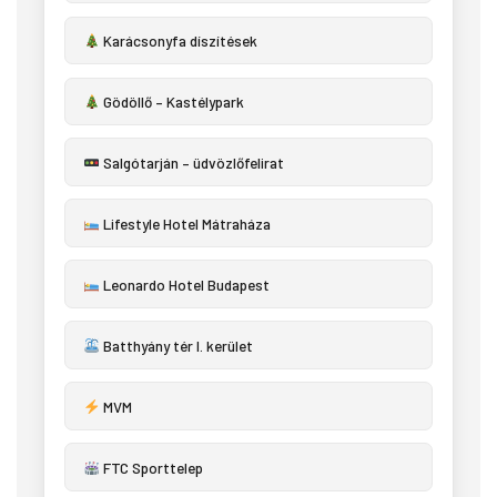
Karácsonyfa díszítések
Gödöllő – Kastélypark
Salgótarján – üdvözlőfelirat
Lifestyle Hotel Mátraháza
Leonardo Hotel Budapest
Batthyány tér I. kerület
MVM
FTC Sporttelep