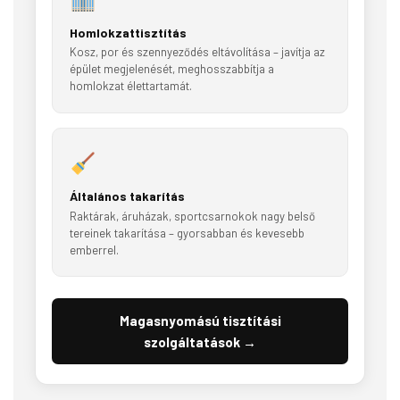
Homlokzattisztítás
Kosz, por és szennyeződés eltávolítása – javítja az
épület megjelenését, meghosszabbítja a
homlokzat élettartamát.
Általános takarítás
Raktárak, áruházak, sportcsarnokok nagy belső
tereinek takarítása – gyorsabban és kevesebb
emberrel.
Magasnyomású tisztítási
szolgáltatások →