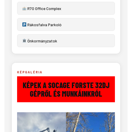
R70 Office Complex
Rákosfalva Parkoló
Önkormányzatok
KÉPGALÉRIA
KÉPEK A SOCAGE FORSTE 32DJ
GÉPRŐL ÉS MUNKÁINKRÓL