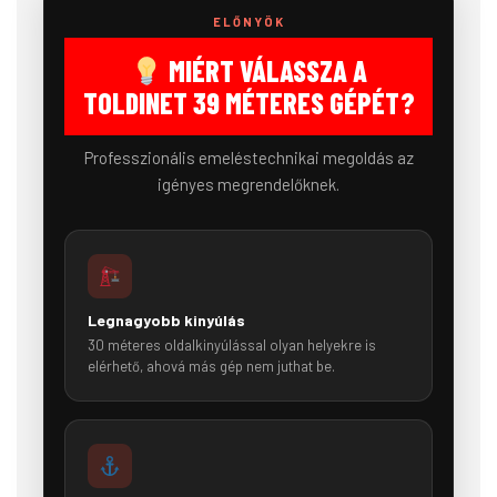
ELŐNYÖK
MIÉRT VÁLASSZA A
TOLDINET 39 MÉTERES GÉPÉT?
Professzionális emeléstechnikai megoldás az
igényes megrendelőknek.
Legnagyobb kinyúlás
30 méteres oldalkinyúlással olyan helyekre is
elérhető, ahová más gép nem juthat be.