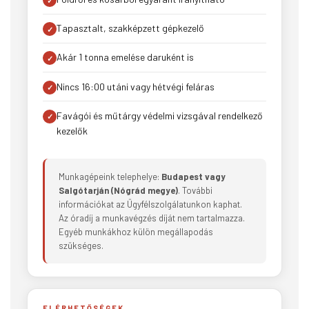
Tapasztalt, szakképzett gépkezelő
Akár 1 tonna emelése daruként is
Nincs 16:00 utáni vagy hétvégi feláras
Favágói és műtárgy védelmi vizsgával rendelkező
kezelők
Munkagépeink telephelye:
Budapest vagy
Salgótarján (Nógrád megye)
. További
információkat az Ügyfélszolgálatunkon kaphat.
Az óradíj a munkavégzés díját nem tartalmazza.
Egyéb munkákhoz külön megállapodás
szükséges.
ELÉRHETŐSÉGEK