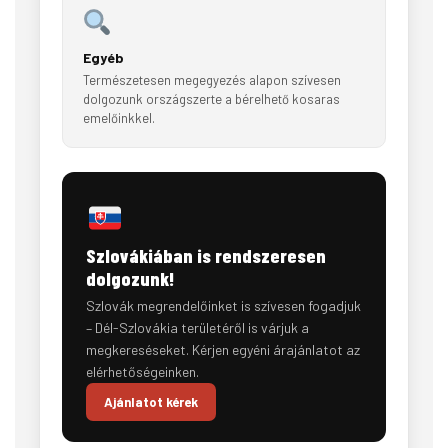
Egyéb
Természetesen megegyezés alapon szívesen
dolgozunk országszerte a bérelhető kosaras
emelőinkkel.
Szlovákiában is rendszeresen
dolgozunk!
Szlovák megrendelőinket is szívesen fogadjuk
– Dél-Szlovákia területéről is várjuk a
megkereséseket. Kérjen egyéni árajánlatot az
elérhetőségeinken.
Ajánlatot kérek