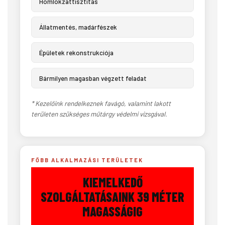
Homlokzattisztítás
Állatmentés, madárfészek
Épületek rekonstrukciója
Bármilyen magasban végzett feladat
* Kezelőink rendelkeznek favágó, valamint lakott
területen szükséges műtárgy védelmi vizsgával.
FŐBB ALKALMAZÁSI TERÜLETEK
KIEMELKEDŐ
SZOLGÁLTATÁSAINK 39 MÉTER
MAGASSÁGIG