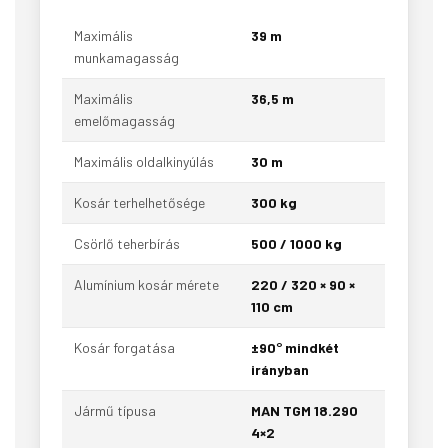
Maximális
39 m
munkamagasság
Maximális
36,5 m
emelőmagasság
Maximális oldalkinyúlás
30 m
Kosár terhelhetősége
300 kg
Csörlő teherbírás
500 / 1000 kg
Alumínium kosár mérete
220 / 320 × 90 ×
110 cm
Kosár forgatása
±90° mindkét
irányban
Jármű típusa
MAN TGM 18.290
4×2