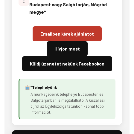
Budapest vagy Salgótarján, Nógrád
megye*
Emailben kérek ajánlatot
Hívjon most
Küldj üzenetet nekünk Facebookon
*Telephelyünk
A munkagépeink telephelye Budapesten és
Salgótarjánban is megtalálható. A kiszállási
díjról az Ügyfélszolgáltatunkon kaphat több
információt.