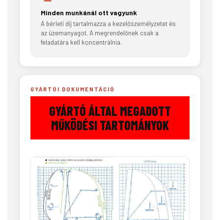
Minden munkánál ott vagyunk
A bérleti díj tartalmazza a kezelőszemélyzetet és
az üzemanyagot. A megrendelőnek csak a
feladatára kell koncentrálnia.
GYÁRTÓI DOKUMENTÁCIÓ
GYÁRTÓ ÁLTAL MEGADOTT
MŰKÖDÉSI TARTOMÁNYOK