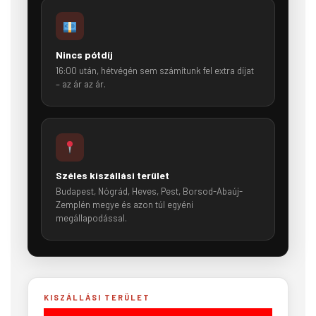
Nincs pótdíj
16:00 után, hétvégén sem számítunk fel extra díjat
– az ár az ár.
Széles kiszállási terület
Budapest, Nógrád, Heves, Pest, Borsod-Abaúj-
Zemplén megye és azon túl egyéni
megállapodással.
KISZÁLLÁSI TERÜLET