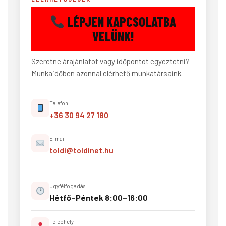
LÉPJEN KAPCSOLATBA
VELÜNK!
Szeretne árajánlatot vagy időpontot egyeztetni?
Munkaidőben azonnal elérhető munkatársaink.
Telefon
+36 30 94 27 180
E-mail
toldi@toldinet.hu
Ügyfélfogadás
Hétfő–Péntek 8:00–16:00
Telephely