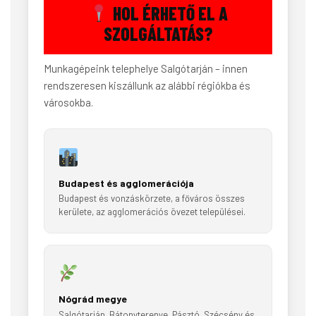
HOL ÉRHETŐ EL A
SZOLGÁLTATÁS?
Munkagépeink telephelye Salgótarján – innen
rendszeresen kiszállunk az alábbi régiókba és
városokba.
Budapest és agglomerációja
Budapest és vonzáskörzete, a főváros összes
kerülete, az agglomerációs övezet települései.
Nógrád megye
Salgótarján, Bátonyterenye, Pásztó, Szécsény és