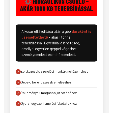
HIDRAULIKUS CSÖRLŐ –
AKÁR 1000 KG TEHERBÍRÁSSAL
A kosár eltávolítása után a gép
daruként is
üzemeltethető
– akár 1 tonna
teherbírással. Egyedülálló lehetőség,
amellyel egyetlen géppel végezhet
személyemelést és nehézemelést.
Építkezések, szerelési munkák nehézemelése
Gépek, berendezések emeléséhez
Rakományok magasba juttatásához
Gyors, egyszeri emelési feladatokhoz