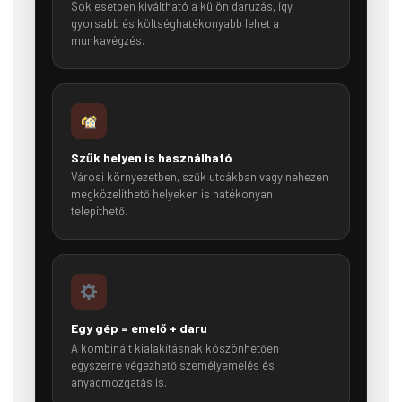
Sok esetben kiváltható a külön daruzás, így
gyorsabb és költséghatékonyabb lehet a
munkavégzés.
Szűk helyen is használható
Városi környezetben, szűk utcákban vagy nehezen
megközelíthető helyeken is hatékonyan
telepíthető.
Egy gép = emelő + daru
A kombinált kialakításnak köszönhetően
egyszerre végezhető személyemelés és
anyagmozgatás is.