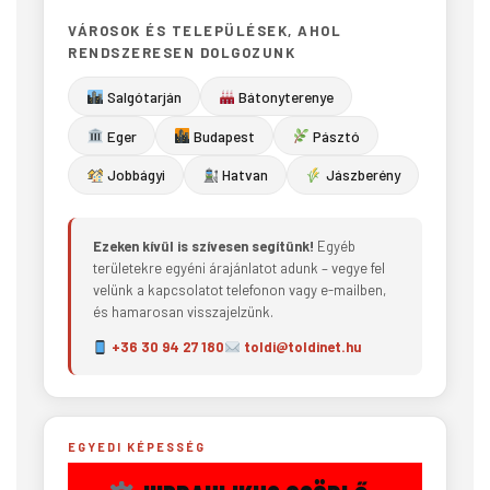
VÁROSOK ÉS TELEPÜLÉSEK, AHOL
RENDSZERESEN DOLGOZUNK
Salgótarján
Bátonyterenye
Eger
Budapest
Pásztó
Jobbágyi
Hatvan
Jászberény
Ezeken kívül is szívesen segítünk!
Egyéb
területekre egyéni árajánlatot adunk – vegye fel
velünk a kapcsolatot telefonon vagy e-mailben,
és hamarosan visszajelzünk.
+36 30 94 27 180
toldi@toldinet.hu
EGYEDI KÉPESSÉG