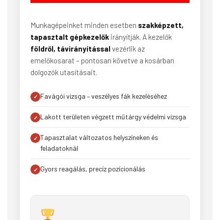
Munkagépeinket minden esetben
szakképzett,
tapasztalt gépkezelők
irányítják. A kezelők
földről, távirányítással
vezérlik az
emelőkosarat – pontosan követve a kosárban
dolgozók utasításait.
Favágói vizsga – veszélyes fák kezeléséhez
Lakott területen végzett műtárgy védelmi vizsga
Tapasztalat változatos helyszíneken és
feladatoknál
Gyors reagálás, precíz pozícionálás