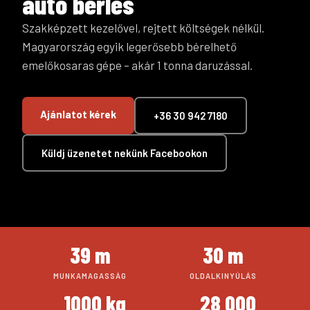
autó bérlés
Szakképzett kezelővel, rejtett költségek nélkül.
Magyarország egyik legerősebb bérelhető
emelőkosaras gépe – akár 1 tonna daruzással.
Ajánlatot kérek
+36 30 942 7180
Küldj üzenetet nekünk Facebookon
39 m
30 m
MUNKAMAGASSÁG
OLDALKINYÚLÁS
1000 kg
28 000