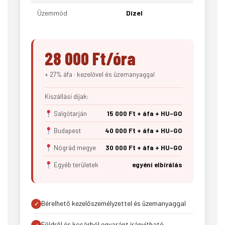
Üzemmód
Dízel
28 000 Ft/óra
+ 27% áfa · kezelővel és üzemanyaggal
Kiszállási díjak:
Salgótarján
15 000 Ft + áfa + HU-GO
Budapest
40 000 Ft + áfa + HU-GO
Nógrád megye
30 000 Ft + áfa + HU-GO
Egyéb területek
egyéni elbírálás
Bérelhető kezelőszemélyzettel és üzemanyaggal
Földről és kosárból egyaránt irányítható