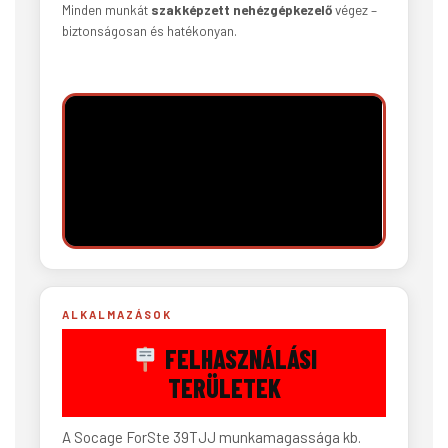
Minden munkát
szakképzett nehézgépkezelő
végez –
biztonságosan és hatékonyan.
ALKALMAZÁSOK
FELHASZNÁLÁSI
TERÜLETEK
A Socage ForSte 39TJJ munkamagassága kb.