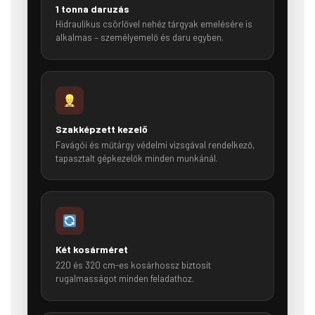
1 tonna daruzás
Hidraulikus csörlővel nehéz tárgyak emelésére is
alkalmas – személyemelő és daru egyben.
Szakképzett kezelő
Favágói és műtárgy védelmi vizsgával rendelkező,
tapasztalt gépkezelők minden munkánál.
Két kosárméret
220 és 320 cm-es kosárhossz biztosít
rugalmasságot minden feladathoz.