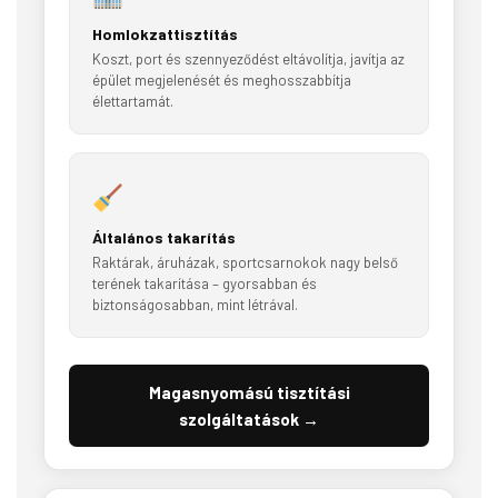
Homlokzattisztítás
Koszt, port és szennyeződést eltávolítja, javítja az
épület megjelenését és meghosszabbítja
élettartamát.
Általános takarítás
Raktárak, áruházak, sportcsarnokok nagy belső
terének takarítása – gyorsabban és
biztonságosabban, mint létrával.
Magasnyomású tisztítási
szolgáltatások →