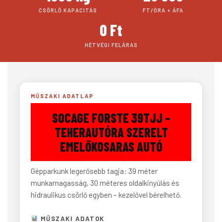
CSÖRLŐ KAPACITÁS
FT/ÓRA + ÁFA
0 Ft
HÉTVÉGI FELÁRAS
MŰSZAKI ADATLAP
SOCAGE FORSTE 39TJJ –
TEHERAUTÓRA SZERELT
EMELŐKOSARAS AUTÓ
Gépparkunk legerősebb tagja: 39 méter
munkamagasság, 30 méteres oldalkinyúlás és
hidraulikus csörlő egyben – kezelővel bérelhető.
MŰSZAKI ADATOK