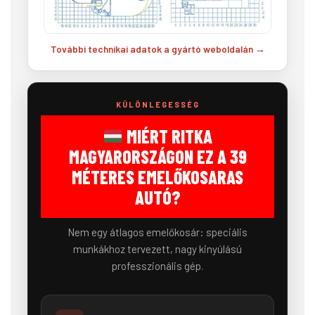
További technikai adatok a gyártó weboldalán →
KÜLÖNLEGESSÉG
MIÉRT RITKA
MAGYARORSZÁGON EZ A 39
MÉTERES EMELŐKOSARAS
AUTÓ?
Nem egy átlagos emelőkosár: speciális
munkákhoz tervezett, nagy kinyúlású
professzionális gép.