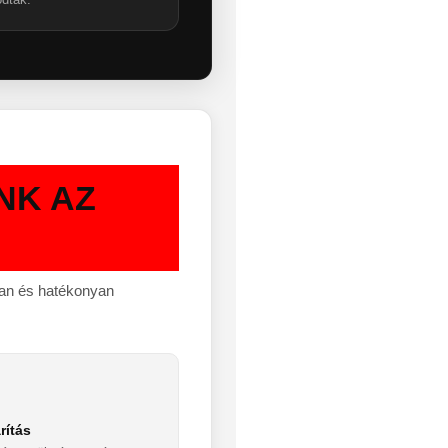
NK AZ
san és hatékonyan
rítás