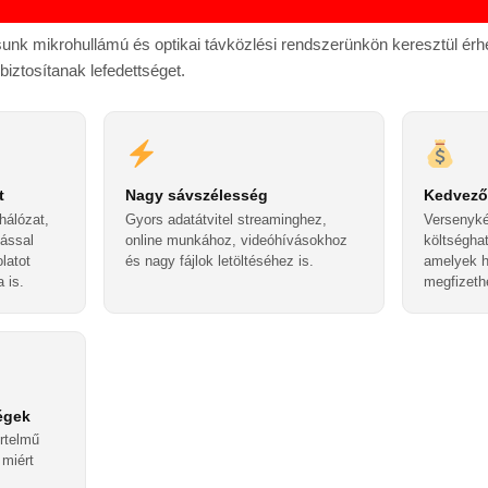
ásunk mikrohullámú és optikai távközlési rendszerünkön keresztül érhet
iztosítanak lefedettséget.
t
Nagy sávszélesség
Kedvező
hálózat,
Gyors adatátvitel streaminghez,
Versenyké
ással
online munkához, videóhívásokhoz
költségha
olatot
és nagy fájlok letöltéséhez is.
amelyek h
a is.
megfizeth
ségek
rtelmű
 miért