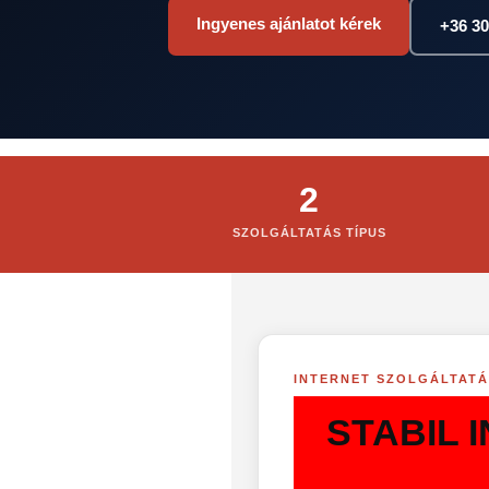
Ingyenes ajánlatot kérek
+36 30
2
SZOLGÁLTATÁS TÍPUS
INTERNET SZOLGÁLTAT
STABIL 