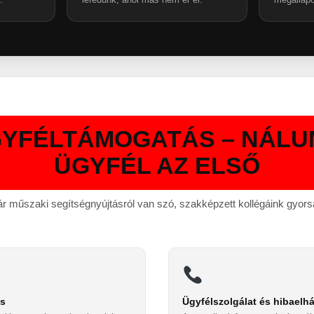
YFÉLTÁMOGATÁS – NÁLU
ÜGYFÉL AZ ELSŐ
ár műszaki segítségnyújtásról van szó, szakképzett kollégáink gyor
és
Ügyfélszolgálat és hibaelhá