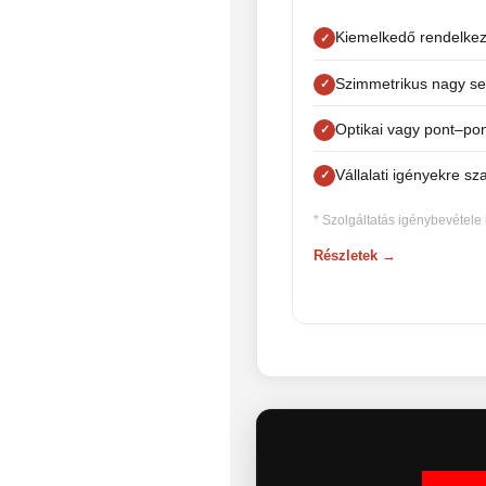
Kiemelkedő rendelkez
Szimmetrikus nagy seb
Optikai vagy pont–pon
Vállalati igényekre s
* Szolgáltatás igénybevétele
Részletek →