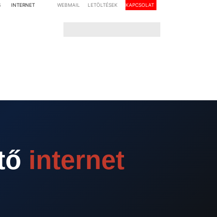
S
INTERNET
WEBMAIL
LETÖLTÉSEK
KAPCSOLAT
ető
internet