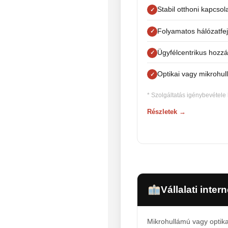
Stabil otthoni kapcsol
Folyamatos hálózatfej
Ügyfélcentrikus hozzá
Optikai vagy mikrohul
* Szolgáltatás igénybevétele
Részletek →
Vállalati intern
Mikrohullámú vagy optika