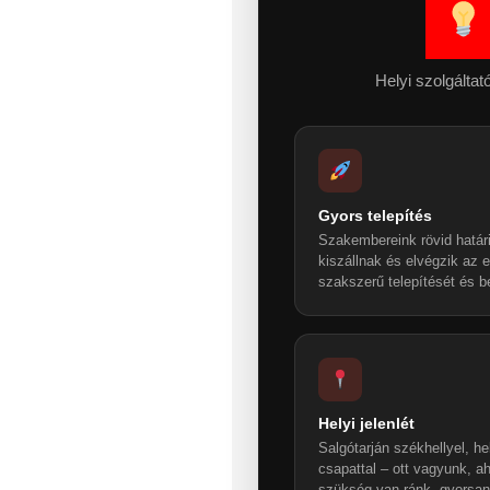
Helyi szolgálta
Gyors telepítés
Szakembereink rövid határ
kiszállnak és elvégzik az
szakszerű telepítését és be
Helyi jelenlét
Salgótarján székhellyel, he
csapattal – ott vagyunk, ah
szükség van ránk, gyorsan