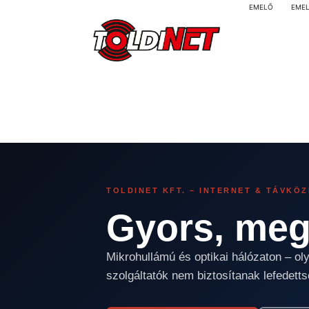
EMELŐ
EME
TOLDINET KFT. – INTERNET & TÁVKÖ
Gyors, meg
Mikrohullámú és optikai hálózaton – oly
szolgáltatók nem biztosítanak lefedetts