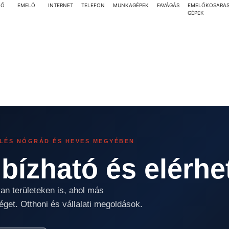
LŐ
EMELŐ
INTERNET
TELEFON
MUNKAGÉPEK
FAVÁGÁS
EMELŐKOSARA
GÉPEK
ZLÉS NÓGRÁD ÉS HEVES MEGYÉBEN
bízható és elérh
an területeken is, ahol más
éget. Otthoni és vállalati megoldások.