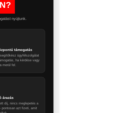
ON?
gatást nyújtunk.
özpontú támogatás
segítőkész ügyfélszolgálat
támogatás, ha kérdése vagy
a merül fel.
ó árazás
ett díj, nincs meglepetés a
 pontosan azt fizeti, amit
dtak.