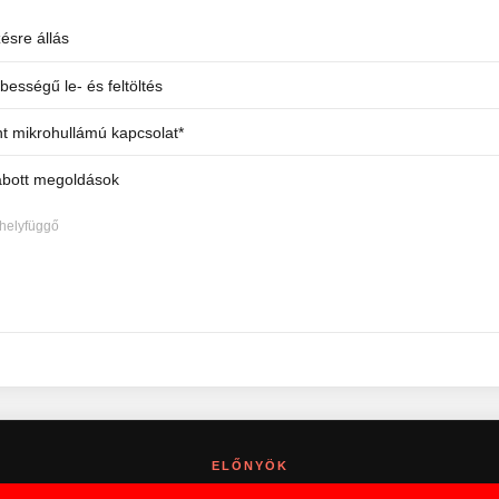
ésre állás
ességű le- és feltöltés
t mikrohullámú kapcsolat*
zabott megoldások
 helyfüggő
ELŐNYÖK