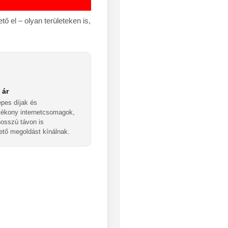
ő el – olyan területeken is,
 ár
pes díjak és
tékony internetcsomagok,
osszú távon is
ető megoldást kínálnak.