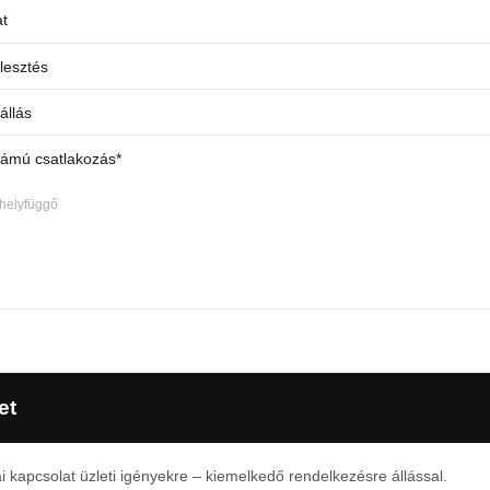
at
lesztés
állás
lámú csatlakozás*
 helyfüggő
et
i kapcsolat üzleti igényekre – kiemelkedő rendelkezésre állással.