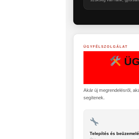
ÜGYFÉLSZOLGÁLAT
ÜG
Akár új megrendelésről, ak
segítenek.
Telepítés és beüzemel