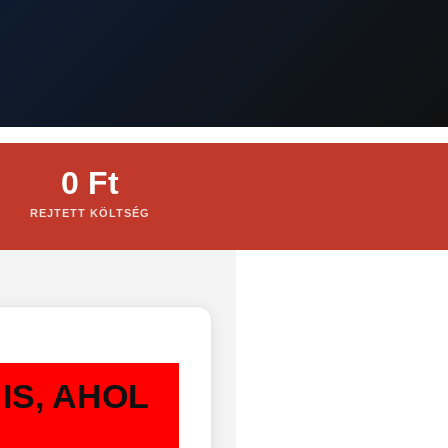
0 Ft
REJTETT KÖLTSÉG
IS, AHOL