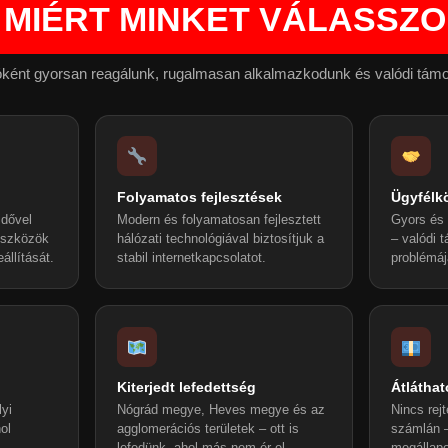
MIÉRT MINKET VÁLASSZ
tóként gyorsan reagálunk, rugalmasan alkalmazkodunk és valódi támo
Folyamatos fejlesztések
Ügyfélk
idővel
Modern és folyamatosan fejlesztett
Gyors és 
 eszközök
hálózati technológiával biztosítjuk a
– valódi 
állítását.
stabil internetkapcsolatot.
problémáj
Kiterjedt lefedettség
Átláthat
lyi
Nógrád megye, Heves megye és az
Nincs rejt
ol
agglomerációs területek – ott is
számlán –
.
lefedünk, ahol más nem ér el.
megállapo