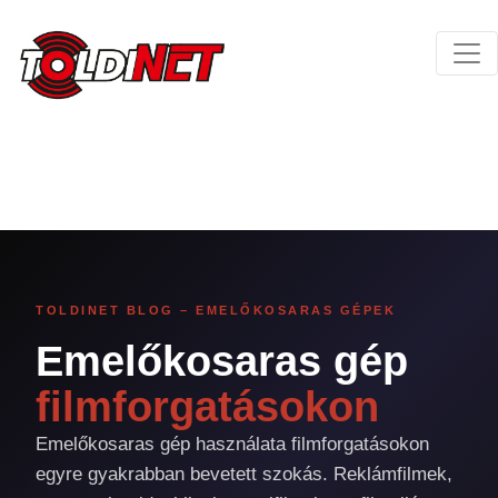
TOLDINET BLOG – EMELŐKOSARAS GÉPEK
Emelőkosaras gép
filmforgatásokon
Emelőkosaras gép használata filmforgatásokon
egyre gyakrabban bevetett szokás. Reklámfilmek,