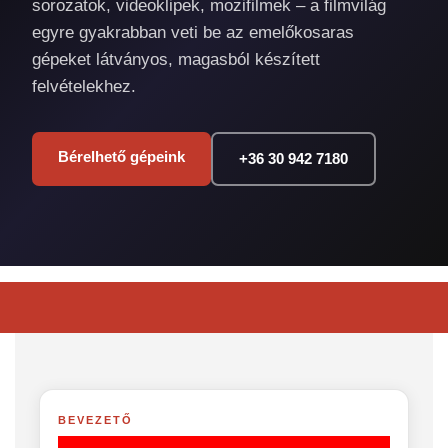
sorozatok, videoklipek, mozifilmek – a filmvilág
egyre gyakrabban veti be az emelőkosaras
gépeket látványos, magasból készített
felvételekhez.
Bérelhető gépeink
+36 30 942 7180
BEVEZETŐ