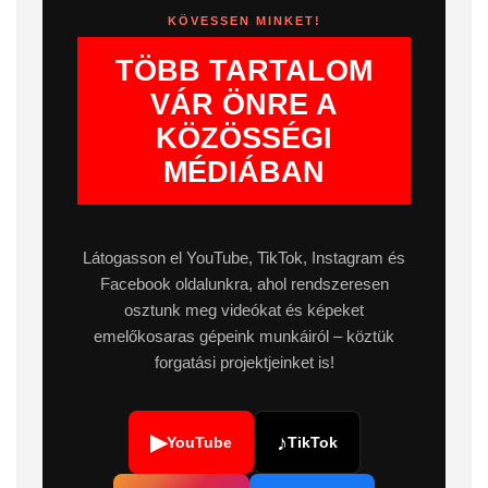
KÖVESSEN MINKET!
TÖBB TARTALOM
VÁR ÖNRE A
KÖZÖSSÉGI
MÉDIÁBAN
Látogasson el YouTube, TikTok, Instagram és
Facebook oldalunkra, ahol rendszeresen
osztunk meg videókat és képeket
emelőkosaras gépeink munkáiról – köztük
forgatási projektjeinket is!
▶
♪
YouTube
TikTok