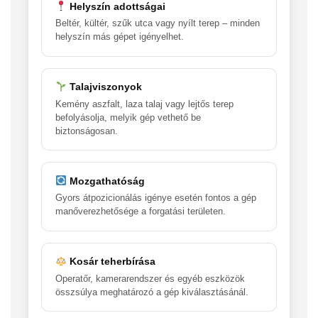
Helyszín adottságai
Beltér, kültér, szűk utca vagy nyílt terep – minden
helyszín más gépet igényelhet.
Talajviszonyok
Kemény aszfalt, laza talaj vagy lejtős terep
befolyásolja, melyik gép vethető be
biztonságosan.
Mozgathatóság
Gyors átpozicionálás igénye esetén fontos a gép
manőverezhetősége a forgatási területen.
Kosár teherbírása
Operatőr, kamerarendszer és egyéb eszközök
összsúlya meghatározó a gép kiválasztásánál.