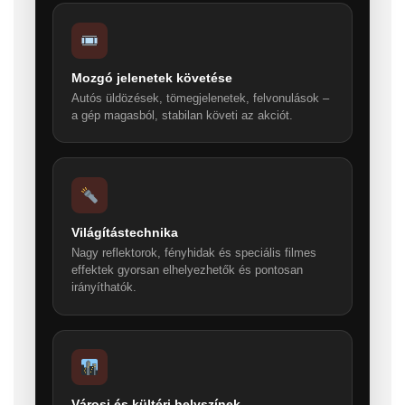
Mozgó jelenetek követése
Autós üldözések, tömegjelenetek, felvonulások –
a gép magasból, stabilan követi az akciót.
Világítástechnika
Nagy reflektorok, fényhidak és speciális filmes
effektek gyorsan elhelyezhetők és pontosan
irányíthatók.
Városi és kültéri helyszínek