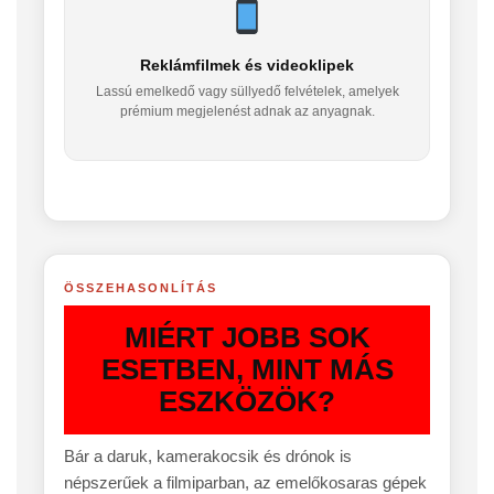
Reklámfilmek és videoklipek
Lassú emelkedő vagy süllyedő felvételek, amelyek
prémium megjelenést adnak az anyagnak.
ÖSSZEHASONLÍTÁS
MIÉRT JOBB SOK
ESETBEN, MINT MÁS
ESZKÖZÖK?
Bár a daruk, kamerakocsik és drónok is
népszerűek a filmiparban, az emelőkosaras gépek