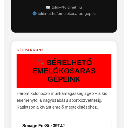
toldi@toldinet.hu
toldinet.hu/emelokosaras-gepek
GÉPPARKUNK
BÉRELHETŐ
EMELŐKOSARAS
GÉPEINK
Három különböző munkamagasságú gép – a kis
eseménytől a nagyszabású sportközvetítésig.
Kattintson a kívánt emelő megtekintéséhez.
Socage ForSte 39TJJ