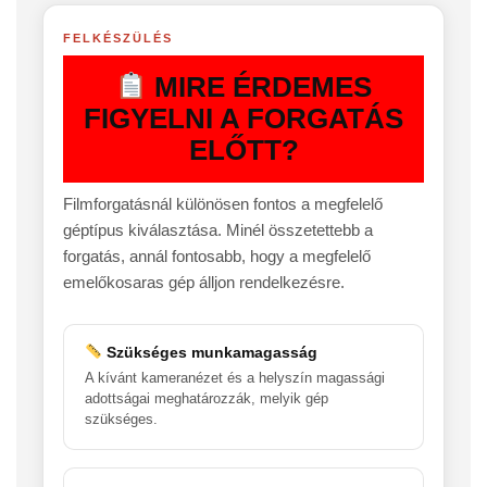
FELKÉSZÜLÉS
MIRE ÉRDEMES
FIGYELNI A FORGATÁS
ELŐTT?
Filmforgatásnál különösen fontos a megfelelő
géptípus kiválasztása. Minél összetettebb a
forgatás, annál fontosabb, hogy a megfelelő
emelőkosaras gép álljon rendelkezésre.
Szükséges munkamagasság
A kívánt kameranézet és a helyszín magassági
adottságai meghatározzák, melyik gép
szükséges.