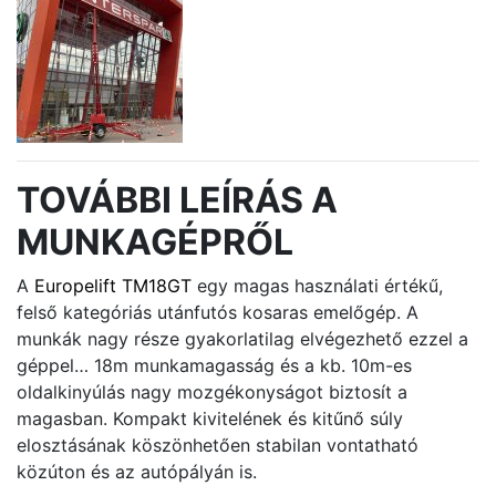
TOVÁBBI LEÍRÁS A
MUNKAGÉPRŐL
A
Europelift TM18GT
egy magas használati értékű,
felső kategóriás utánfutós kosaras emelőgép. A
munkák nagy része gyakorlatilag elvégezhető ezzel a
géppel… 18m munkamagasság és a kb. 10m-es
oldalkinyúlás nagy mozgékonyságot biztosít a
magasban. Kompakt kivitelének és kitűnő súly
elosztásának köszönhetően stabilan vontatható
közúton és az autópályán is.