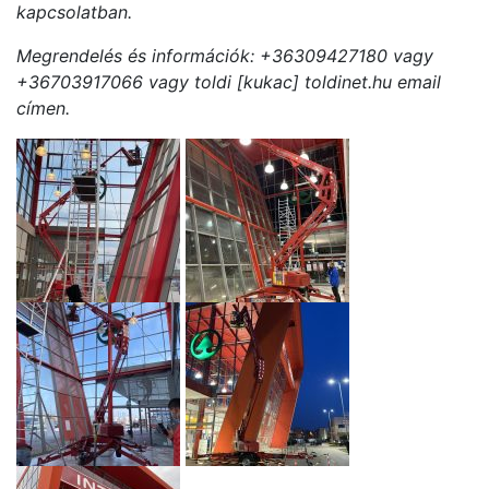
kapcsolatban.
Megrendelés és információk: +36309427180 vagy
+36703917066 vagy toldi [kukac] toldinet.hu email
címen.