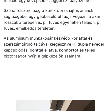
funkció egy középsebességgel szabályozható.
Széria felszereltség a kerék dörzshajtás aminek
segítségébel egy gépkezelő el tudja végezni a akár
rosszabb terepen is. pl. füves egyenetlen talajon. pl.
füves, emelkedős területen.
Az alumínium munkakosár kézvédő korláttal és
szerszámtároló tálcával kiegészítve ill. dupla heveder
kapcsolódási ponttal ellátva, komfortot és teljes
biztonságot nyújt a gépkezelők számára.