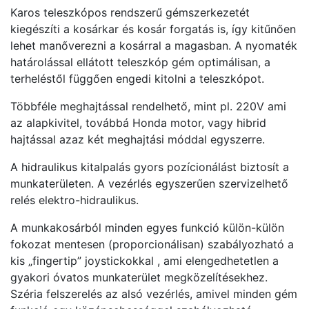
Karos teleszkópos rendszerű gémszerkezetét
kiegészíti a kosárkar és kosár forgatás is, így kitűnően
lehet manőverezni a kosárral a magasban. A nyomaték
határolással ellátott teleszkóp gém optimálisan, a
terheléstől függően engedi kitolni a teleszkópot.
Többféle meghajtással rendelhető, mint pl. 220V ami
az alapkivitel, továbbá Honda motor, vagy hibrid
hajtással azaz két meghajtási móddal egyszerre.
A hidraulikus kitalpalás gyors pozícionálást biztosít a
munkaterületen. A vezérlés egyszerűen szervizelhető
relés elektro-hidraulikus.
A munkakosárból minden egyes funkció külön-külön
fokozat mentesen (proporcionálisan) szabályozható a
kis „fingertip” joystickokkal , ami elengedhetetlen a
gyakori óvatos munkaterület megközelítésekhez.
Széria felszerelés az alsó vezérlés, amivel minden gém