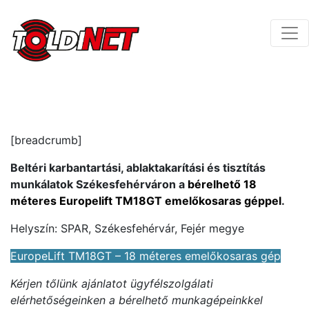
[breadcrumb]
Beltéri karbantartási, ablaktakarítási és tisztítás
munkálatok Székesfehérváron a
bérelhető 18
méteres Europelift TM18GT emelőkosaras géppel
.
Helyszín: SPAR, Székesfehérvár, Fejér megye
EuropeLift TM18GT – 18 méteres emelőkosaras gép
Kérjen tőlünk ajánlatot ügyfélszolgálati
elérhetőségeinken a bérelhető munkagépeinkkel