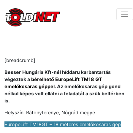
[breadcrumb]
Besser Hungária Kft-nél híddaru karbantartás
végeztek a
bérelhető EuropeLift TM18 GT
emelőkosaras géppel.
Az emelőkosaras gép gond
nélkül képes volt ellátni a feladatát a szűk beltérben
is.
Helyszín: Bátonyterenye, Nógrád megye
EuropeLift TM18GT – 18 méteres emelőkosaras gép