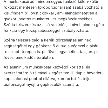
A munkakosárból minden egyes funkció külön-külön
fokozat mentesen (proporcionálisan) szabályozható a
kis „fingertip” joystickokkal , ami elengedhetetlen a
gyakori óvatos munkaterület megközelítésekhez.
Széria felszerelés az alsó vezérlés, amivel minden gém
funkció egy középsebességgel szabályozható.
Széria felszereltség a kerék dörzshajtás aminek
segítségébel egy gépkezelő el tudja végezni a akár
rosszabb terepen is. pl. füves egyenetlen talajon. pl.
füves, emelkedős területen.
Az alumínium munkakosár kézvédő korláttal és
szerszámtároló tálcával kiegészítve ill. dupla heveder
kapcsolódási ponttal ellátva, komfortot és teljes
biztonságot nyújt a gépkezelők számára.