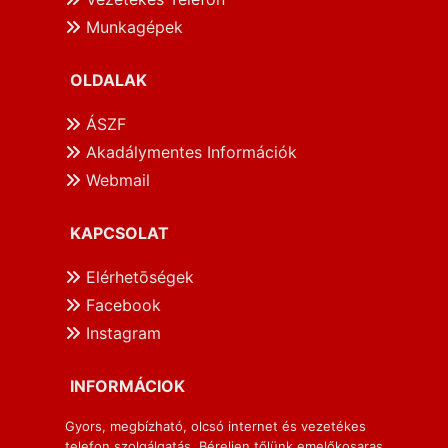
Munkagépek
OLDALAK
ÁSZF
Akadálymentes Információk
Webmail
KAPCSOLAT
Elérhetōségek
Facebook
Instagram
INFORMÁCIOK
Gyors, megbízható, olcsó internet és vezetékes
telefon szolgálgatás. Béreljen tőlünk emelőkosaras