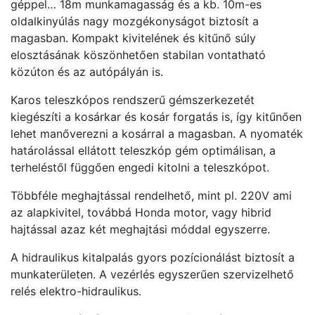
géppel… 18m munkamagasság és a kb. 10m-es
oldalkinyúlás nagy mozgékonyságot biztosít a
magasban. Kompakt kivitelének és kitűnő súly
elosztásának köszönhetően stabilan vontatható
közúton és az autópályán is.
Karos teleszkópos rendszerű gémszerkezetét
kiegészíti a kosárkar és kosár forgatás is, így kitűnően
lehet manőverezni a kosárral a magasban. A nyomaték
határolással ellátott teleszkóp gém optimálisan, a
terheléstől függően engedi kitolni a teleszkópot.
Többféle meghajtással rendelhető, mint pl. 220V ami
az alapkivitel, továbbá Honda motor, vagy hibrid
hajtással azaz két meghajtási móddal egyszerre.
A hidraulikus kitalpalás gyors pozícionálást biztosít a
munkaterületen. A vezérlés egyszerűen szervizelhető
relés elektro-hidraulikus.