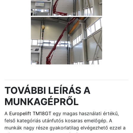
TOVÁBBI LEÍRÁS A
MUNKAGÉPRŐL
A
Europelift TM18GT
egy magas használati értékű,
felső kategóriás utánfutós kosaras emelőgép. A
munkák nagy része gyakorlatilag elvégezhető ezzel a