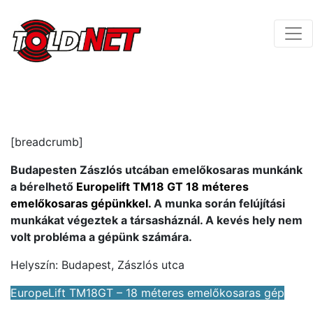
[breadcrumb]
Budapesten Zászlós utcában emelőkosaras munkánk
a bérelhető
Europelift TM18 GT 18 méteres
emelőkosaras gépünkkel.
A munka során felújítási
munkákat végeztek a társasháznál. A kevés hely nem
volt probléma a gépünk számára.
Helyszín: Budapest, Zászlós utca
EuropeLift TM18GT – 18 méteres emelőkosaras gép