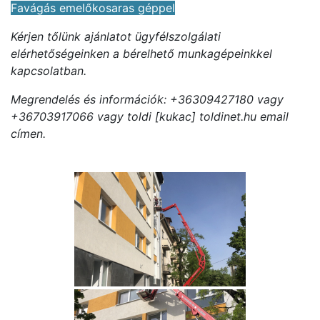
Favágás emelőkosaras géppel
Kérjen tőlünk ajánlatot ügyfélszolgálati
elérhetőségeinken a bérelhető munkagépeinkkel
kapcsolatban.
Megrendelés és információk: +36309427180 vagy
+36703917066 vagy toldi [kukac] toldinet.hu email
címen.