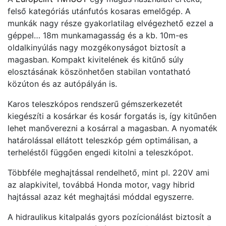
felső kategóriás utánfutós kosaras emelőgép. A
munkák nagy része gyakorlatilag elvégezhető ezzel a
géppel… 18m munkamagasság és a kb. 10m-es
oldalkinyúlás nagy mozgékonyságot biztosít a
magasban. Kompakt kivitelének és kitűnő súly
elosztásának köszönhetően stabilan vontatható
közúton és az autópályán is.
Karos teleszkópos rendszerű gémszerkezetét
kiegészíti a kosárkar és kosár forgatás is, így kitűnően
lehet manőverezni a kosárral a magasban. A nyomaték
határolással ellátott teleszkóp gém optimálisan, a
terheléstől függően engedi kitolni a teleszkópot.
Többféle meghajtással rendelhető, mint pl. 220V ami
az alapkivitel, továbbá Honda motor, vagy hibrid
hajtással azaz két meghajtási móddal egyszerre.
A hidraulikus kitalpalás gyors pozícionálást biztosít a