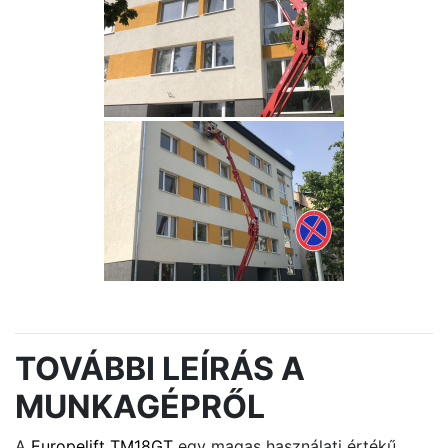
TOVÁBBI LEÍRÁS A
MUNKAGÉPRŐL
A
Europelift TM18GT
egy magas használati értékű,