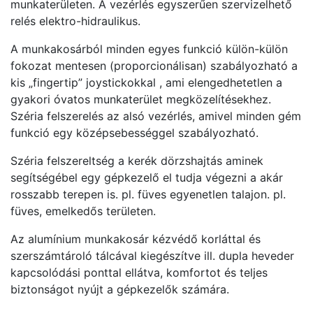
munkaterületen. A vezérlés egyszerűen szervizelhető
relés elektro-hidraulikus.
A munkakosárból minden egyes funkció külön-külön
fokozat mentesen (proporcionálisan) szabályozható a
kis „fingertip” joystickokkal , ami elengedhetetlen a
gyakori óvatos munkaterület megközelítésekhez.
Széria felszerelés az alsó vezérlés, amivel minden gém
funkció egy középsebességgel szabályozható.
Széria felszereltség a kerék dörzshajtás aminek
segítségébel egy gépkezelő el tudja végezni a akár
rosszabb terepen is. pl. füves egyenetlen talajon. pl.
füves, emelkedős területen.
Az alumínium munkakosár kézvédő korláttal és
szerszámtároló tálcával kiegészítve ill. dupla heveder
kapcsolódási ponttal ellátva, komfortot és teljes
biztonságot nyújt a gépkezelők számára.