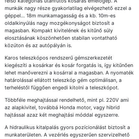
felső kategóriás utánfutós kosaras emelőgép. A
munkák nagy része gyakorlatilag elvégezhető ezzel a
géppel… 18m munkamagasság és a kb. 10m-es
oldalkinyúlás nagy mozgékonyságot biztosít a
magasban. Kompakt kivitelének és kitűnő súly
elosztásának köszönhetően stabilan vontatható
közúton és az autópályán is.
Karos teleszkópos rendszerű gémszerkezetét
kiegészíti a kosárkar és kosár forgatás is, így kitűnően
lehet manőverezni a kosárral a magasban. A nyomaték
határolással ellátott teleszkóp gém optimálisan, a
terheléstől függően engedi kitolni a teleszkópot.
Többféle meghajtással rendelhető, mint pl. 220V ami
az alapkivitel, továbbá Honda motor, vagy hibrid
hajtással azaz két meghajtási móddal egyszerre.
A hidraulikus kitalpalás gyors pozícionálást biztosít a
munkaterületen. A vezérlés egyszerűen szervizelhető