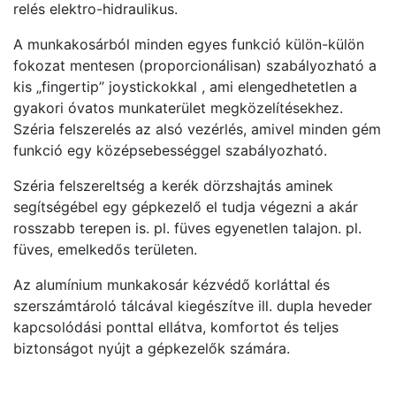
relés elektro-hidraulikus.
A munkakosárból minden egyes funkció külön-külön
fokozat mentesen (proporcionálisan) szabályozható a
kis „fingertip” joystickokkal , ami elengedhetetlen a
gyakori óvatos munkaterület megközelítésekhez.
Széria felszerelés az alsó vezérlés, amivel minden gém
funkció egy középsebességgel szabályozható.
Széria felszereltség a kerék dörzshajtás aminek
segítségébel egy gépkezelő el tudja végezni a akár
rosszabb terepen is. pl. füves egyenetlen talajon. pl.
füves, emelkedős területen.
Az alumínium munkakosár kézvédő korláttal és
szerszámtároló tálcával kiegészítve ill. dupla heveder
kapcsolódási ponttal ellátva, komfortot és teljes
biztonságot nyújt a gépkezelők számára.