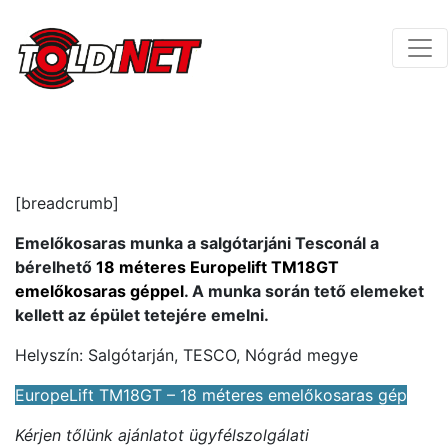
[breadcrumb]
Emelőkosaras munka a salgótarjáni Tesconál a
bérelhető
18 méteres Europelift TM18GT
emelőkosaras géppel
. A munka során tető elemeket
kellett az épület tetejére emelni.
Helyszín: Salgótarján, TESCO, Nógrád megye
EuropeLift TM18GT – 18 méteres emelőkosaras gép
Kérjen tőlünk ajánlatot ügyfélszolgálati