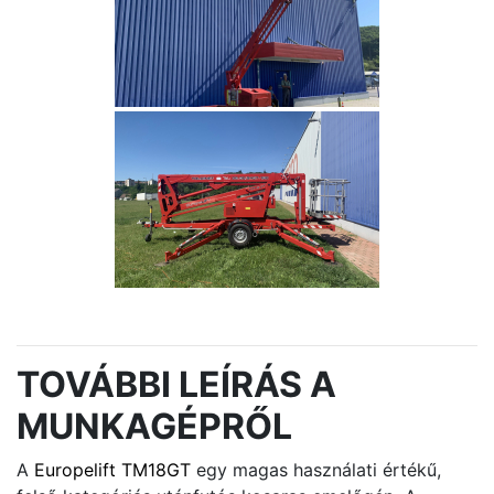
TOVÁBBI LEÍRÁS A
MUNKAGÉPRŐL
A
Europelift TM18GT
egy magas használati értékű,