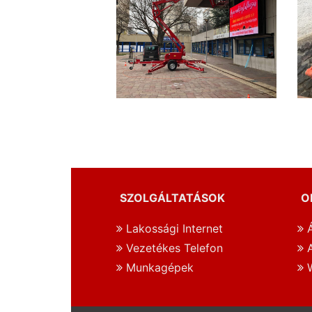
SZOLGÁLTATÁSOK
O
Lakossági Internet
Á
Vezetékes Telefon
A
Munkagépek
W