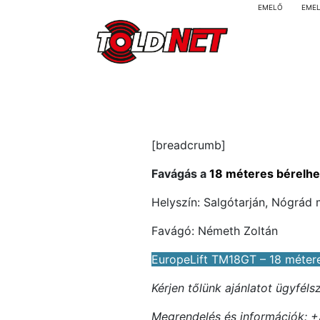
EMELŐ
EME
[breadcrumb]
Favágás a
18 méteres bérelhe
Helyszín: Salgótarján, Nógrád
Favágó: Németh Zoltán
EuropeLift TM18GT – 18 méter
Kérjen tőlünk ajánlatot ügyfél
Megrendelés és információk: +