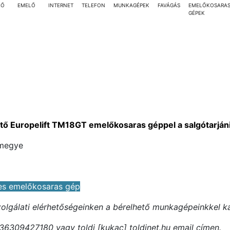
LŐ
EMELŐ
INTERNET
TELEFON
MUNKAGÉPEK
FAVÁGÁS
EMELŐKOSARA
GÉPEK
tő Europelift TM18GT emelőkosaras géppel a salgótarjáni
 megye
es emelőkosaras gép
szolgálati elérhetőségeinken a bérelhető munkagépeinkkel k
36309427180 vagy toldi [kukac] toldinet.hu email címen.