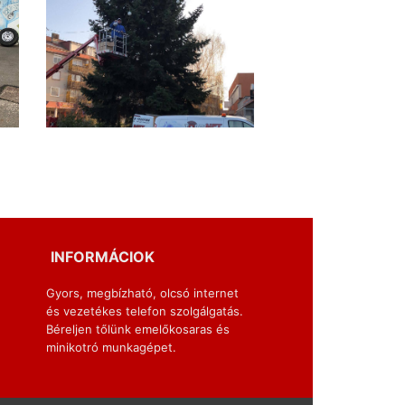
INFORMÁCIOK
Gyors, megbízható, olcsó internet
és vezetékes telefon szolgálgatás.
Béreljen tőlünk emelőkosaras és
minikotró munkagépet.