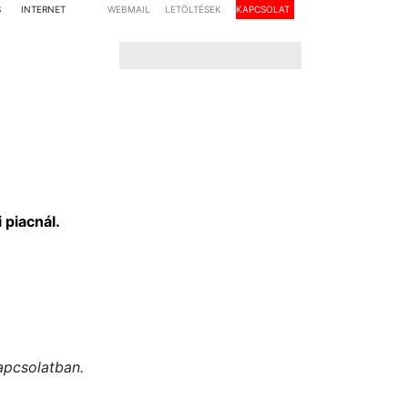
S
INTERNET
WEBMAIL
LETÖLTÉSEK
KAPCSOLAT
 piacnál.
apcsolatban.