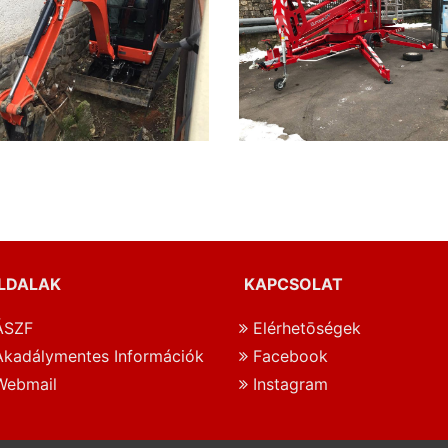
LDALAK
KAPCSOLAT
SZF
Elérhetōségek
kadálymentes Információk
Facebook
ebmail
Instagram