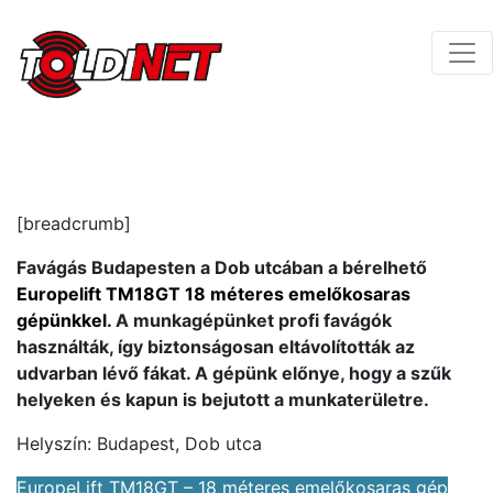
[breadcrumb]
Favágás Budapesten a Dob utcában a bérelhető
Europelift TM18GT 18 méteres emelőkosaras
gépünkkel
.
A munkagépünket profi favágók
használták, így biztonságosan eltávolították az
udvarban lévő fákat. A gépünk előnye, hogy a szűk
helyeken és kapun is bejutott a munkaterületre.
Helyszín: Budapest, Dob utca
EuropeLift TM18GT – 18 méteres emelőkosaras gép