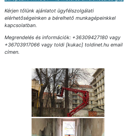
Kérjen tőlünk ajánlatot ügyfélszolgálati
elérhetőségeinken a bérelhető munkagépeinkkel
kapcsolatban.
Megrendelés és információk: +36309427180 vagy
+36703917066 vagy toldi [kukac] toldinet.hu email
címen.