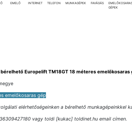
LŐ
EMELŐ
INTERNET
TELEFON
MUNKAGÉPEK
FAVÁGÁS
EMELŐKOSARA
GÉPEK
a
bérelhető Europelift TM18GT 18 méteres emelőkosaras 
 megye
es emelőkosaras gép
szolgálati elérhetőségeinken a bérelhető munkagépeinkkel k
36309427180 vagy toldi [kukac] toldinet.hu email címen.