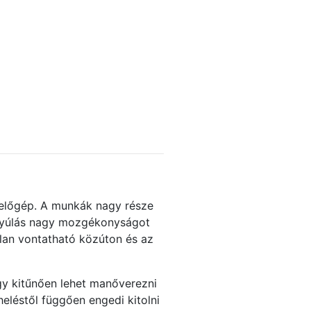
melőgép. A munkák nagy része
inyúlás nagy mozgékonyságot
ilan vontatható közúton és az
így kitűnően lehet manőverezni
eléstől függően engedi kitolni