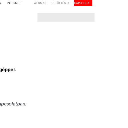
S
INTERNET
WEBMAIL
LETÖLTÉSEK
KAPCSOLAT
géppel
.
apcsolatban.