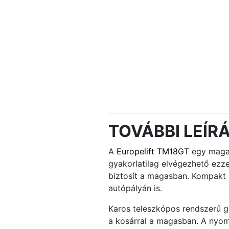
TOVÁBBI LEÍR
A
Europelift TM18GT
egy magas
gyakorlatilag elvégezhető ez
biztosít a magasban. Kompakt 
autópályán is.
Karos teleszkópos rendszerű gé
a kosárral a magasban. A nyoma