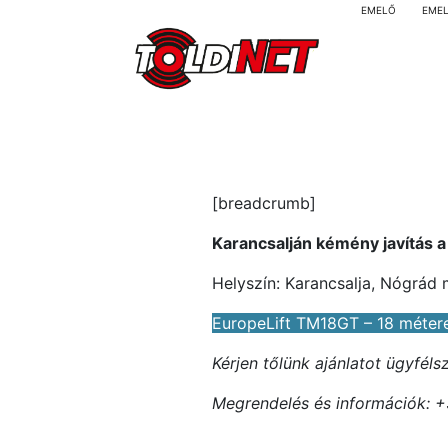
EMELŐ
EME
[breadcrumb]
Karancsalján kémény javítás 
Helyszín: Karancsalja, Nógrád
EuropeLift TM18GT – 18 méter
Kérjen tőlünk ajánlatot ügyfél
Megrendelés és információk: +