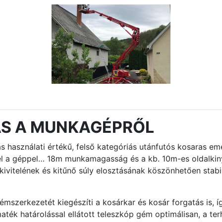
ÁS A MUNKAGÉPRŐL
 használati értékű, felső kategóriás utánfutós kosaras e
zel a géppel… 18m munkamagasság és a kb. 10m-es oldalk
kivitelének és kitűnő súly elosztásának köszönhetően stab
mszerkezetét kiegészíti a kosárkar és kosár forgatás is, 
ték határolással ellátott teleszkóp gém optimálisan, a terh