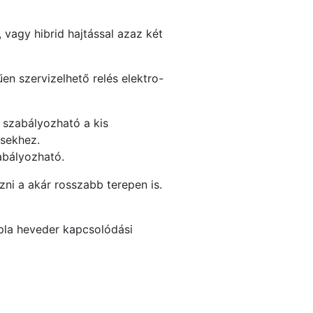
 vagy hibrid hajtással azaz két
űen szervizelhető relés elektro-
 szabályozható a kis
ésekhez.
abályozható.
zni a akár rosszabb terepen is.
upla heveder kapcsolódási