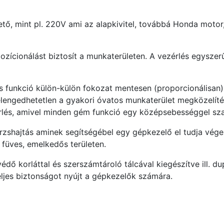
tő, mint pl. 220V ami az alapkivitel, továbbá Honda motor,
pozícionálást biztosít a munkaterületen. A vezérlés egyszer
funkció külön-külön fokozat mentesen (proporcionálisan)
i elengedhetetlen a gyakori óvatos munkaterület megközelít
zérlés, amivel minden gém funkció egy középsebességgel sz
örzshajtás aminek segítségébel egy gépkezelő el tudja vége
. füves, emelkedős területen.
ő korláttal és szerszámtároló tálcával kiegészítve ill. d
teljes biztonságot nyújt a gépkezelők számára.