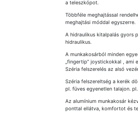
a teleszkópot.
Többféle meghajtással rendelhe
meghajtási móddal egyszerre.
A hidraulikus kitalpalás gyors 
hidraulikus.
A munkakosárból minden egyes 
„fingertip” joystickokkal , am
Széria felszerelés az alsó ve
Széria felszereltség a kerék d
pl. füves egyenetlen talajon. pl
Az alumínium munkakosár kézvéd
ponttal ellátva, komfortot és 