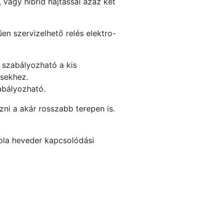
 vagy hibrid hajtással azaz két
űen szervizelhető relés elektro-
 szabályozható a kis
ésekhez.
abályozható.
zni a akár rosszabb terepen is.
upla heveder kapcsolódási