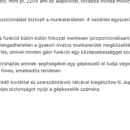
tő, mint pl. 220V ami az alapkivitel, továbbá Honda motor,
pozícionálást biztosít a munkaterületen. A vezérlés egyszer
funkció külön-külön fokozat mentesen (proporcionálisan)
i elengedhetetlen a gyakori óvatos munkaterület megközelít
zérlés, amivel minden gém funkció egy középsebességgel sz
örzshajtás aminek segítségébel egy gépkezelő el tudja vége
. füves, emelkedős területen.
ő korláttal és szerszámtároló tálcával kiegészítve ill. d
teljes biztonságot nyújt a gépkezelők számára.