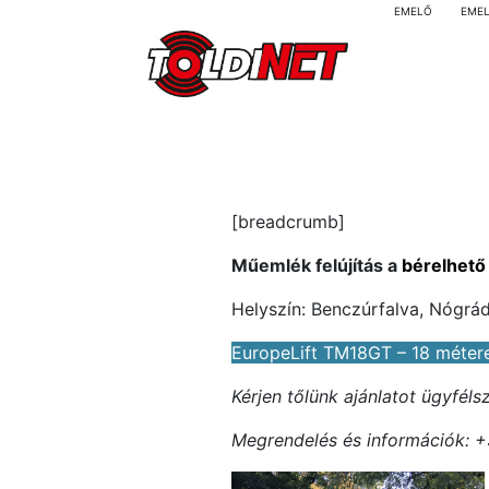
EMELŐ
EME
[breadcrumb]
Műemlék felújítás a
bérelhető
Helyszín: Benczúrfalva, Nógr
EuropeLift TM18GT – 18 méter
Kérjen tőlünk ajánlatot ügyfél
Megrendelés és információk: +