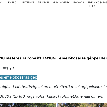
LŐ
EMELŐ
INTERNET
TELEFON
MUNKAGÉPEK
FAVÁGÁS
EMELŐKOSARA
GÉPEK
 18 méteres Europelift TM18GT emelőkosaras géppel
Ben
ád megye
es emelőkosaras gép
szolgálati elérhetőségeinken a bérelhető munkagépeinkkel k
36309427180 vagy toldi [kukac] toldinet.hu email címen.