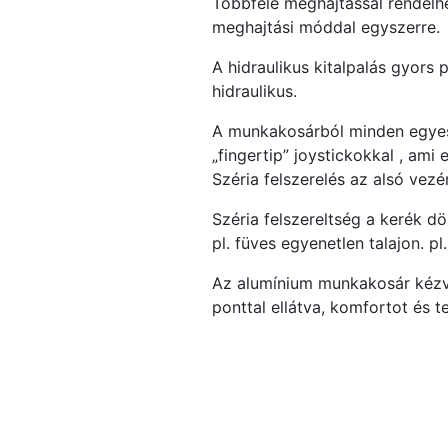
Többféle meghajtással rendelhe
meghajtási móddal egyszerre.
A hidraulikus kitalpalás gyors 
hidraulikus.
A munkakosárból minden egyes 
„fingertip” joystickokkal , am
Széria felszerelés az alsó ve
Széria felszereltség a kerék d
pl. füves egyenetlen talajon. pl
Az alumínium munkakosár kézvéd
ponttal ellátva, komfortot és 