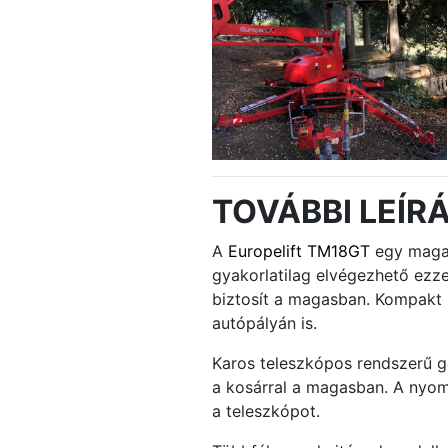
TOVÁBBI LEÍR
A
Europelift TM18GT
egy magas
gyakorlatilag elvégezhető ez
biztosít a magasban. Kompakt 
autópályán is.
Karos teleszkópos rendszerű gé
a kosárral a magasban. A nyoma
a teleszkópot.