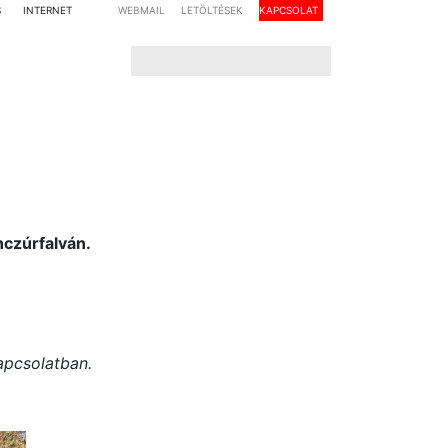
S
INTERNET
WEBMAIL
LETÖLTÉSEK
KAPCSOLAT
czúrfalván.
apcsolatban.