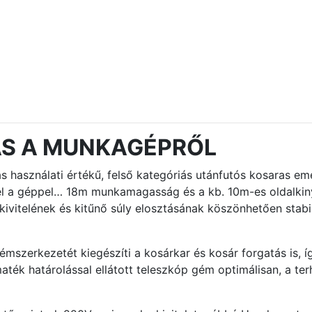
ÁS A MUNKAGÉPRŐL
 használati értékű, felső kategóriás utánfutós kosaras e
zel a géppel… 18m munkamagasság és a kb. 10m-es oldalk
kivitelének és kitűnő súly elosztásának köszönhetően stab
mszerkezetét kiegészíti a kosárkar és kosár forgatás is, 
ték határolással ellátott teleszkóp gém optimálisan, a terh