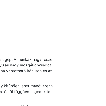
melőgép. A munkák nagy része
inyúlás nagy mozgékonyságot
ilan vontatható közúton és az
így kitűnően lehet manőverezni
eléstől függően engedi kitolni