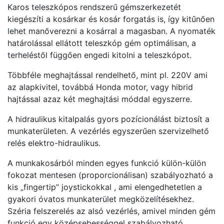
Karos teleszkópos rendszerű gémszerkezetét
kiegészíti a kosárkar és kosár forgatás is, így kitűnően
lehet manőverezni a kosárral a magasban. A nyomaték
határolással ellátott teleszkóp gém optimálisan, a
terheléstől függően engedi kitolni a teleszkópot.
Többféle meghajtással rendelhető, mint pl. 220V ami
az alapkivitel, továbbá Honda motor, vagy hibrid
hajtással azaz két meghajtási móddal egyszerre.
A hidraulikus kitalpalás gyors pozícionálást biztosít a
munkaterületen. A vezérlés egyszerűen szervizelhető
relés elektro-hidraulikus.
A munkakosárból minden egyes funkció külön-külön
fokozat mentesen (proporcionálisan) szabályozható a
kis „fingertip” joystickokkal , ami elengedhetetlen a
gyakori óvatos munkaterület megközelítésekhez.
Széria felszerelés az alsó vezérlés, amivel minden gém
funkció egy középsebességgel szabályozható.