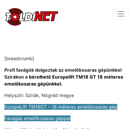
[breadcrumb]
Profi favágók dolgoztak az emelőkosaras gépünkkel
Szirákon a
bérelhető Europelift TM18 GT 18 méteres
emelőkosaras gépünkkel.
Helyszín: Szirák, Nógrád megye
EuropeLift TM18GT – 18 méteres emelőkosaras gép
Favágás emelőkosaras géppel