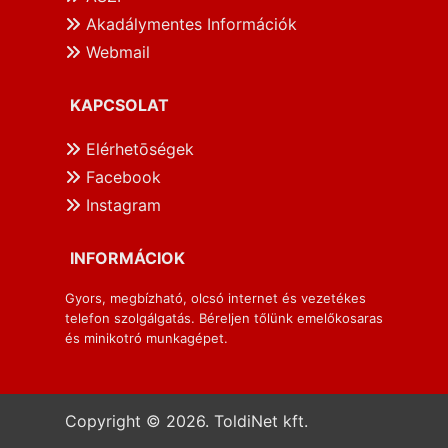
Akadálymentes Információk
Webmail
KAPCSOLAT
Elérhetōségek
Facebook
Instagram
INFORMÁCIOK
Gyors, megbízható, olcsó internet és vezetékes
telefon szolgálgatás. Béreljen tőlünk emelőkosaras
és minikotró munkagépet.
Copyright © 2026. ToldiNet kft.