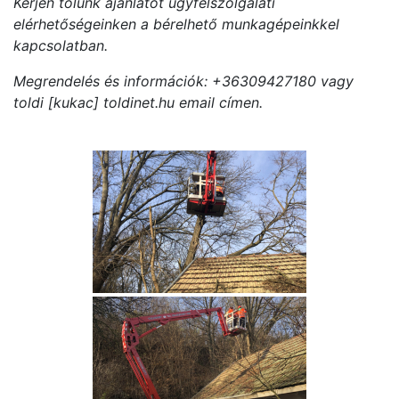
Kérjen tőlünk ajánlatot ügyfélszolgálati
elérhetőségeinken a bérelhető munkagépeinkkel
kapcsolatban.
Megrendelés és információk: +36309427180 vagy
toldi [kukac] toldinet.hu email címen.