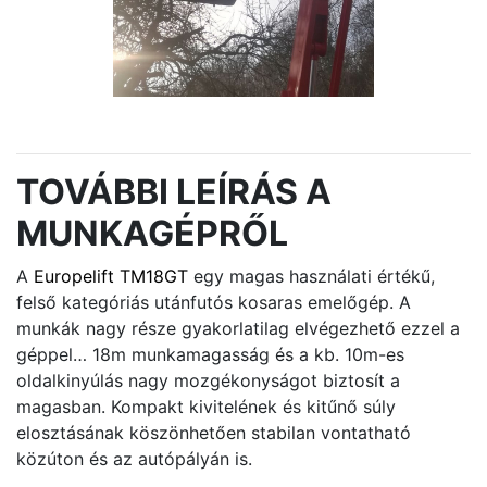
TOVÁBBI LEÍRÁS A
MUNKAGÉPRŐL
A
Europelift TM18GT
egy magas használati értékű,
felső kategóriás utánfutós kosaras emelőgép. A
munkák nagy része gyakorlatilag elvégezhető ezzel a
géppel… 18m munkamagasság és a kb. 10m-es
oldalkinyúlás nagy mozgékonyságot biztosít a
magasban. Kompakt kivitelének és kitűnő súly
elosztásának köszönhetően stabilan vontatható
közúton és az autópályán is.