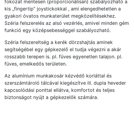
fokozat mentesen (proporcionálisan) szabályozható a
kis „fingertip” joystickokkal , ami elengedhetetlen a
gyakori óvatos munkaterület megközelítésekhez.
Széria felszerelés az alsó vezérlés, amivel minden gém
funkció egy középsebességgel szabályozható.
Széria felszereltség a kerék dörzshajtás aminek
segítségébel egy gépkezelő el tudja végezni a akár
rosszabb terepen is. pl. füves egyenetlen talajon. pl.
füves, emelkedős területen.
Az alumínium munkakosár kézvédő korláttal és
szerszámtároló tálcával kiegészítve ill. dupla heveder
kapcsolódási ponttal ellátva, komfortot és teljes
biztonságot nyújt a gépkezelők számára.