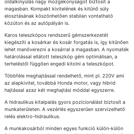
oldalkinyúlás nagy mozgékonyságot biztosít a
magasban. Kompakt kivitelének és kitűnő súly
elosztásának köszönhetően stabilan vontatható
közúton és az autópályán is.
Karos teleszkópos rendszerű gémszerkezetét
kiegészíti a kosárkar és kosár forgatás is, így kitűnően
lehet manőverezni a kosárral a magasban. A nyomaték
határolással ellátott teleszkóp gém optimálisan, a
terheléstől függően engedi kitolni a teleszkópot.
Többféle meghajtással rendelhető, mint pl. 220V ami
az alapkivitel, továbbá Honda motor, vagy hibrid
hajtással azaz két meghajtási móddal egyszerre.
A hidraulikus kitalpalás gyors pozícionálást biztosít a
munkaterületen. A vezérlés egyszerűen szervizelhető
relés elektro-hidraulikus.
A munkakosárból minden egyes funkció külön-külön