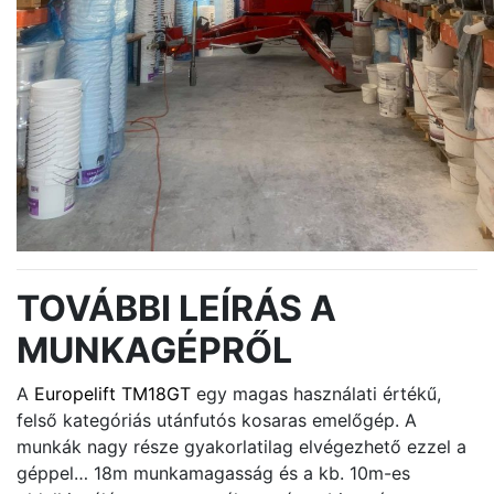
TOVÁBBI LEÍRÁS A
MUNKAGÉPRŐL
A
Europelift TM18GT
egy magas használati értékű,
felső kategóriás utánfutós kosaras emelőgép. A
munkák nagy része gyakorlatilag elvégezhető ezzel a
géppel… 18m munkamagasság és a kb. 10m-es