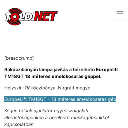
[breadcrumb]
Rákóczibányán lámpa javítás a bérelhető
Europelift
TM18GT 18 méteres emelőkosaras géppel
.
Helyszín: Rákóczibánya, Nógrád megye
EuropeLift TM18GT – 18 méteres emelőkosaras gép
Kérjen tőlünk ajánlatot ügyfélszolgálati
elérhetőségeinken a bérelhető munkagépeinkkel
kapcsolatban.