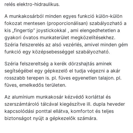
relés elektro-hidraulikus.
A munkakosárból minden egyes funkció külön-külön
fokozat mentesen (proporcionálisan) szabályozható a
kis „fingertip” joystickokkal , ami elengedhetetlen a
gyakori óvatos munkaterület megközelítésekhez.
Széria felszerelés az alsó vezérlés, amivel minden gém
funkció egy középsebességgel szabályozható.
Széria felszereltség a kerék dörzshajtás aminek
segítségébel egy gépkezelő el tudja végezni a akár
rosszabb terepen is. pl. füves egyenetlen talajon. pl.
füves, emelkedős területen.
Az alumínium munkakosár kézvédő korláttal és
szerszámtároló tálcával kiegészítve ill. dupla heveder
kapcsolódási ponttal ellátva, komfortot és teljes
biztonságot nyújt a gépkezelők számára.