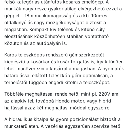
felső kategóriás utánfutós kosaras emelőgép. A
munkák nagy része gyakorlatilag elvégezhető ezzel a
géppel… 18m munkamagasság és a kb. 10m-es
oldalkinyúlás nagy mozgékonyságot biztosít a
magasban. Kompakt kivitelének és kitűnő súly
elosztásának köszönhetően stabilan vontatható
közúton és az autópályán is.
Karos teleszkópos rendszerű gémszerkezetét
kiegészíti a kosárkar és kosár forgatás is, így kitűnően
lehet manőverezni a kosárral a magasban. A nyomaték
határolással ellátott teleszkóp gém optimálisan, a
terheléstől függően engedi kitolni a teleszkópot.
Többféle meghajtással rendelhető, mint pl. 220V ami
az alapkivitel, továbbá Honda motor, vagy hibrid
hajtással azaz két meghajtási móddal egyszerre.
A hidraulikus kitalpalás gyors pozícionálást biztosít a
munkaterületen. A vezérlés egyszerűen szervizelhető