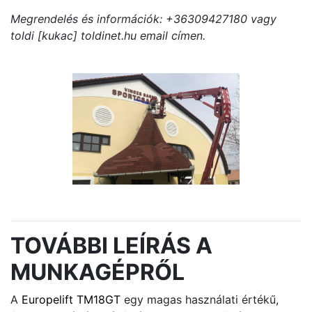
Megrendelés és információk: +36309427180 vagy
toldi [kukac] toldinet.hu email címen.
TOVÁBBI LEÍRÁS A
MUNKAGÉPRŐL
A
Europelift TM18GT
egy magas használati értékű,