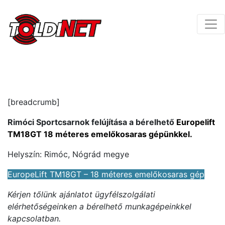
[breadcrumb]
Rimóci Sportcsarnok felújítása a bérelhető
Europelift
TM18GT 18 méteres emelőkosaras gépünkkel
.
Helyszín: Rimóc, Nógrád megye
EuropeLift TM18GT – 18 méteres emelőkosaras gép
Kérjen tőlünk ajánlatot ügyfélszolgálati
elérhetőségeinken a bérelhető munkagépeinkkel
kapcsolatban.