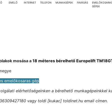
LŐ
EMELŐ
INTERNET
TELEFON
MUNKAGÉPEK
FAVÁGÁS
EMELŐKOSARA
GÉPEK
ablakok mosása a
18 méteres bérelhető Europelift TM18G
 megye
es emelőkosaras gép
szolgálati elérhetőségeinken a bérelhető munkagépeinkkel k
36309427180 vagy toldi [kukac] toldinet.hu email címen.