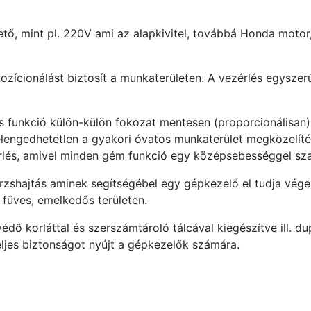
tő, mint pl. 220V ami az alapkivitel, továbbá Honda motor,
pozícionálást biztosít a munkaterületen. A vezérlés egyszer
funkció külön-külön fokozat mentesen (proporcionálisan)
i elengedhetetlen a gyakori óvatos munkaterület megközelít
zérlés, amivel minden gém funkció egy középsebességgel sz
örzshajtás aminek segítségébel egy gépkezelő el tudja vége
. füves, emelkedős területen.
ő korláttal és szerszámtároló tálcával kiegészítve ill. d
teljes biztonságot nyújt a gépkezelők számára.