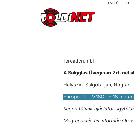
EMELŐ
EME
[breadcrumb]
A Salgglas Üvegipari Zrt-nél 
Helyszín: Salgótarján, Nógrád
EuropeLift TM18GT – 18 méter
Kérjen tőlünk ajánlatot ügyfél
Megrendelés és információk: +