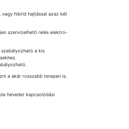
 vagy hibrid hajtással azaz két
űen szervizelhető relés elektro-
 szabályozható a kis
ésekhez.
abályozható.
zni a akár rosszabb terepen is.
upla heveder kapcsolódási