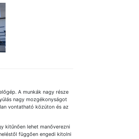
melőgép. A munkák nagy része
inyúlás nagy mozgékonyságot
ilan vontatható közúton és az
így kitűnően lehet manőverezni
eléstől függően engedi kitolni