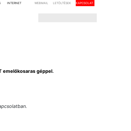
S
INTERNET
WEBMAIL
LETÖLTÉSEK
KAPCSOLAT
T emelőkosaras géppel
.
apcsolatban.