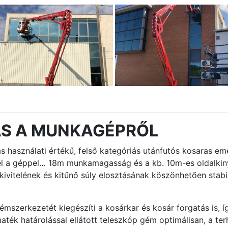
ÁS A MUNKAGÉPRŐL
 használati értékű, felső kategóriás utánfutós kosaras e
zel a géppel… 18m munkamagasság és a kb. 10m-es oldalk
kivitelének és kitűnő súly elosztásának köszönhetően stab
mszerkezetét kiegészíti a kosárkar és kosár forgatás is, 
ték határolással ellátott teleszkóp gém optimálisan, a terh