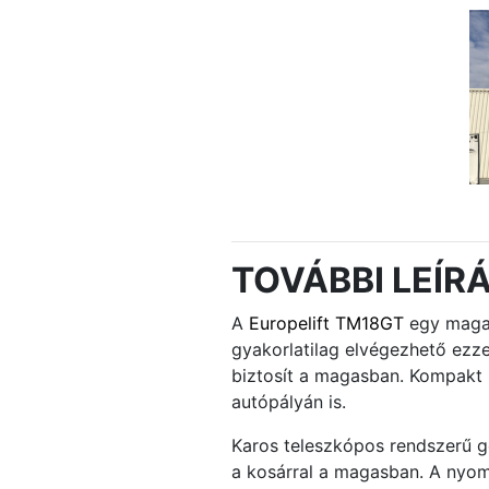
TOVÁBBI LEÍR
A
Europelift TM18GT
egy magas
gyakorlatilag elvégezhető ez
biztosít a magasban. Kompakt 
autópályán is.
Karos teleszkópos rendszerű gé
a kosárral a magasban. A nyoma