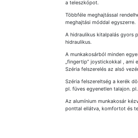
a teleszkópot.
Többféle meghajtással rendelhe
meghajtási móddal egyszerre.
A hidraulikus kitalpalás gyors 
hidraulikus.
A munkakosárból minden egyes 
„fingertip” joystickokkal , am
Széria felszerelés az alsó ve
Széria felszereltség a kerék d
pl. füves egyenetlen talajon. pl
Az alumínium munkakosár kézvéd
ponttal ellátva, komfortot és 