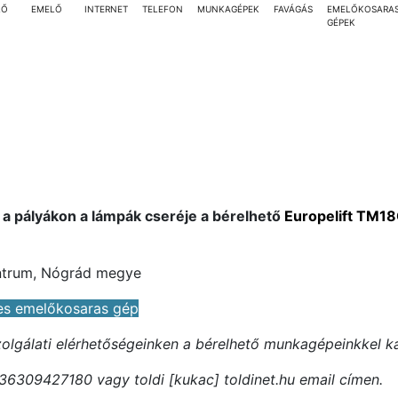
LŐ
EMELŐ
INTERNET
TELEFON
MUNKAGÉPEK
FAVÁGÁS
EMELŐKOSARA
GÉPEK
 a pályákon a lámpák cseréje a bérelhető
Europelift TM1
entrum, Nógrád megye
es emelőkosaras gép
szolgálati elérhetőségeinken a bérelhető munkagépeinkkel k
36309427180 vagy toldi [kukac] toldinet.hu email címen.