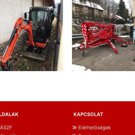
LDALAK
KAPCSOLAT
ÁSZF
Elérhetōségek