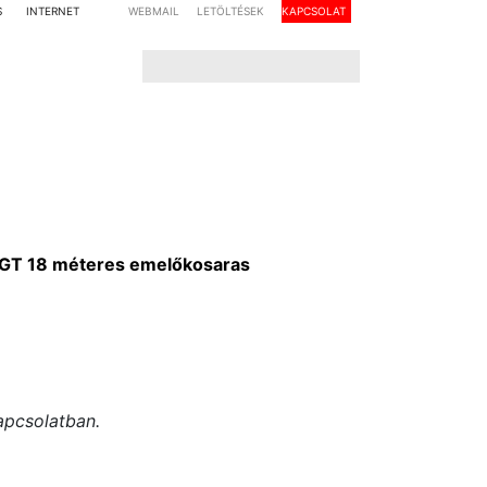
S
INTERNET
WEBMAIL
LETÖLTÉSEK
KAPCSOLAT
8GT 18 méteres emelőkosaras
apcsolatban.