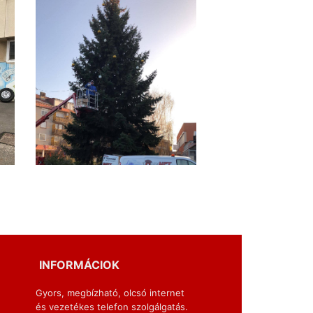
INFORMÁCIOK
Gyors, megbízható, olcsó internet
és vezetékes telefon szolgálgatás.