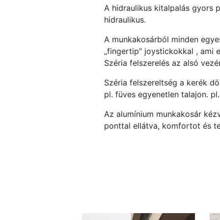
A hidraulikus kitalpalás gyors 
hidraulikus.
A munkakosárból minden egyes 
„fingertip” joystickokkal , am
Széria felszerelés az alsó ve
Széria felszereltség a kerék d
pl. füves egyenetlen talajon. pl
Az alumínium munkakosár kézvéd
ponttal ellátva, komfortot és 