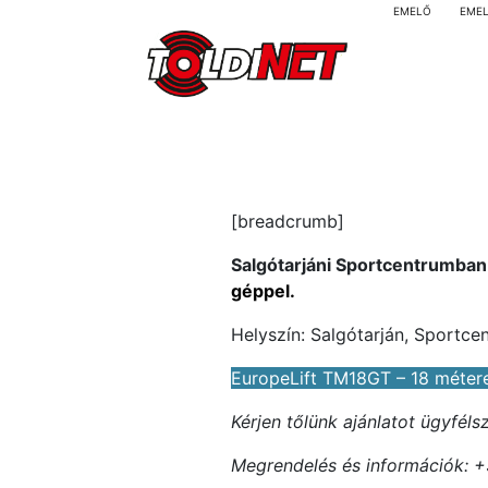
EMELŐ
EME
[breadcrumb]
Salgótarjáni Sportcentrumban
géppel.
Helyszín: Salgótarján, Sportc
EuropeLift TM18GT – 18 méter
Kérjen tőlünk ajánlatot ügyfél
Megrendelés és információk: +