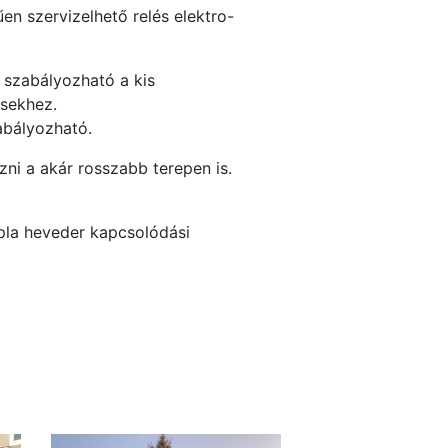
űen szervizelhető relés elektro-
 szabályozható a kis
ésekhez.
abályozható.
zni a akár rosszabb terepen is.
upla heveder kapcsolódási