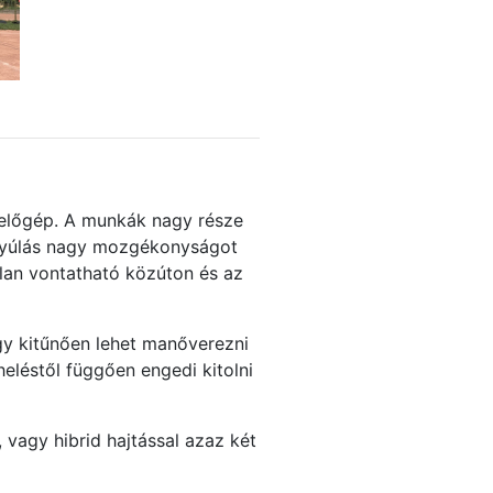
melőgép. A munkák nagy része
inyúlás nagy mozgékonyságot
ilan vontatható közúton és az
így kitűnően lehet manőverezni
eléstől függően engedi kitolni
 vagy hibrid hajtással azaz két