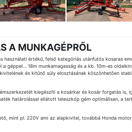
ÁS A MUNKAGÉPRŐL
 használati értékű, felső kategóriás utánfutós kosaras e
zel a géppel… 18m munkamagasság és a kb. 10m-es oldalk
kivitelének és kitűnő súly elosztásának köszönhetően stab
mszerkezetét kiegészíti a kosárkar és kosár forgatás is, 
ték határolással ellátott teleszkóp gém optimálisan, a terh
tő, mint pl. 220V ami az alapkivitel, továbbá Honda motor,