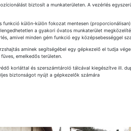
pozícionálást biztosít a munkaterületen. A vezérlés egyszer
funkció külön-külön fokozat mentesen (proporcionálisan)
i elengedhetetlen a gyakori óvatos munkaterület megközelít
zérlés, amivel minden gém funkció egy középsebességgel sz
örzshajtás aminek segítségébel egy gépkezelő el tudja vége
. füves, emelkedős területen.
ő korláttal és szerszámtároló tálcával kiegészítve ill. d
teljes biztonságot nyújt a gépkezelők számára