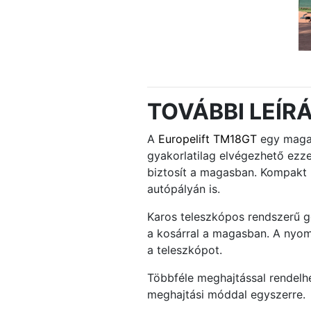
TOVÁBBI LEÍR
A
Europelift TM18GT
egy magas
gyakorlatilag elvégezhető ez
biztosít a magasban. Kompakt 
autópályán is.
Karos teleszkópos rendszerű gé
a kosárral a magasban. A nyoma
a teleszkópot.
Többféle meghajtással rendelhe
meghajtási móddal egyszerre.