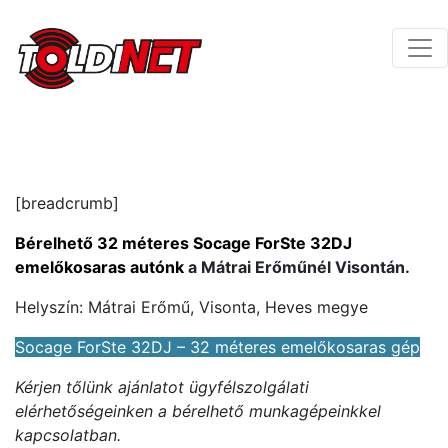
[breadcrumb]
Bérelhető 32 méteres Socage ForSte 32DJ
emelőkosaras autónk
a Mátrai Erőműnél Visontán.
Helyszín: Mátrai Erőmű, Visonta, Heves megye
Socage ForSte 32DJ – 32 méteres emelőkosaras gép
Kérjen tőlünk ajánlatot ügyfélszolgálati
elérhetőségeinken a bérelhető munkagépeinkkel
kapcsolatban.