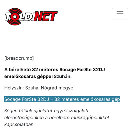
[breadcrumb]
A
bérelhető 32 méteres Socage ForSte 32DJ
emelőkosaras géppel
Szuhán.
Helyszín: Szuha, Nógrád megye
Socage ForSte 32DJ – 32 méteres emelőkosaras gép
Kérjen tőlünk ajánlatot ügyfélszolgálati
elérhetőségeinken a bérelhető munkagépeinkkel
kapcsolatban.