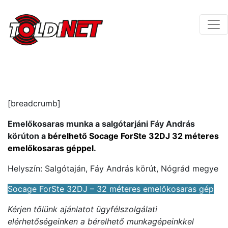
[breadcrumb]
Emelőkosaras munka a salgótarjáni Fáy András
körúton a
bérelhető Socage ForSte 32DJ 32 méteres
emelőkosaras géppel
.
Helyszín: Salgótaján, Fáy András körút, Nógrád megye
Socage ForSte 32DJ – 32 méteres emelőkosaras gép
Kérjen tőlünk ajánlatot ügyfélszolgálati
elérhetőségeinken a bérelhető munkagépeinkkel