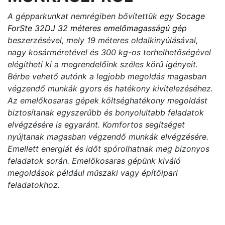
A gépparkunkat nemrégiben bővítettük egy
Socage
ForSte 32DJ 32 méteres emelőmagasságú gép
beszerzésével, mely 19 méteres oldalkinyúlásával,
nagy kosárméretével és 300 kg-os terhelhetőségével
elégítheti ki a megrendelőink széles körű igényeit.
Bérbe vehető autónk a legjobb megoldás magasban
végzendő munkák gyors és hatékony kivitelezéséhez.
Az emelőkosaras gépek költséghatékony megoldást
biztosítanak egyszerűbb és bonyolultabb feladatok
elvégzésére is egyaránt. Komfortos segítséget
nyújtanak magasban végzendő munkák elvégzésére.
Emellett energiát és időt spórolhatnak meg bizonyos
feladatok során. Emelőkosaras gépünk kiváló
megoldások például műszaki vagy építőipari
feladatokhoz.