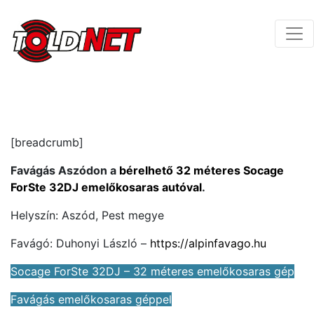
[breadcrumb]
Favágás Aszódon a
bérelhető 32 méteres Socage
ForSte 32DJ emelőkosaras autóval
.
Helyszín: Aszód, Pest megye
Favágó:
Duhonyi László
–
https://alpinfavago.hu
Socage ForSte 32DJ – 32 méteres emelőkosaras gép
Favágás emelőkosaras géppel