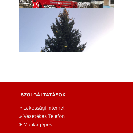
SZOLGÁLTATÁSOK
Lakossági Internet
Vezetékes Telefon
Munkagépek