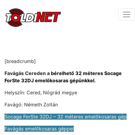
[breadcrumb]
Favágás Cereden a
bérelhető 32 méteres Socage
ForSte 32DJ emelőkosaras gépünkkel
.
Helyszín: Cered, Nógrád megye
Favágó: Németh Zoltán
Socage ForSte 32DJ – 32 méteres emelőkosaras gép
Favágás emelőkosaras géppel