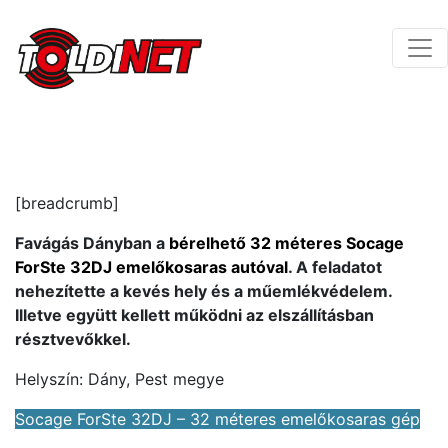
[breadcrumb]
Favágás Dányban a
bérelhető 32 méteres Socage
ForSte 32DJ emelőkosaras autóval
. A feladatot
nehezítette a kevés hely és a műemlékvédelem.
Illetve együtt kellett működni az elszállításban
résztvevőkkel.
Helyszín: Dány, Pest megye
Socage ForSte 32DJ – 32 méteres emelőkosaras gép