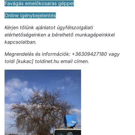
Favágás emelőkosaras géppel
Online igénybejelentés
Kérjen tőlünk ajánlatot ügyfélszolgálati
elérhetőségeinken a bérelhető munkagépeinkkel
kapcsolatban.
Megrendelés és információk: +36309427180 vagy
toldi [kukac] toldinet.hu email címen.