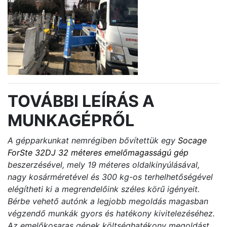
TOVÁBBI LEÍRÁS A
MUNKAGÉPRŐL
A gépparkunkat nemrégiben bővítettük egy
Socage
ForSte 32DJ 32 méteres emelőmagasságú gép
beszerzésével, mely 19 méteres oldalkinyúlásával,
nagy kosárméretével és 300 kg-os terhelhetőségével
elégítheti ki a megrendelőink széles körű igényeit.
Bérbe vehető autónk a legjobb megoldás magasban
végzendő munkák gyors és hatékony kivitelezéséhez.
Az emelőkosaras gépek költséghatékony megoldást