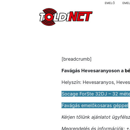
EMELŐ
EME
[breadcrumb]
Favágás Hevesaranyoson a
bé
Helyszín: Hevesaranyos, Heve
Socage ForSte 32DJ – 32 mét
Favágás emelőkosaras géppel
Kérjen tőlünk ajánlatot ügyfél
Megrendelés és információk: +