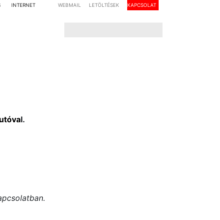
S
INTERNET
WEBMAIL
LETÖLTÉSEK
KAPCSOLAT
utóva
l.
apcsolatban.