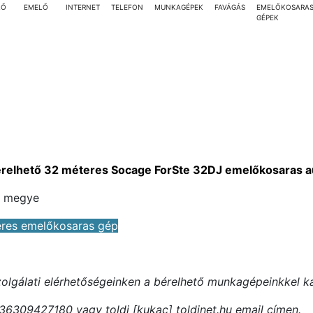
LŐ
EMELŐ
INTERNET
TELEFON
MUNKAGÉPEK
FAVÁGÁS
EMELŐKOSARA
GÉPEK
relhető 32 méteres Socage ForSte 32DJ emelőkosaras a
s megye
eres emelőkosaras gép
szolgálati elérhetőségeinken a bérelhető munkagépeinkkel k
36309427180 vagy toldi [kukac] toldinet.hu email címen.