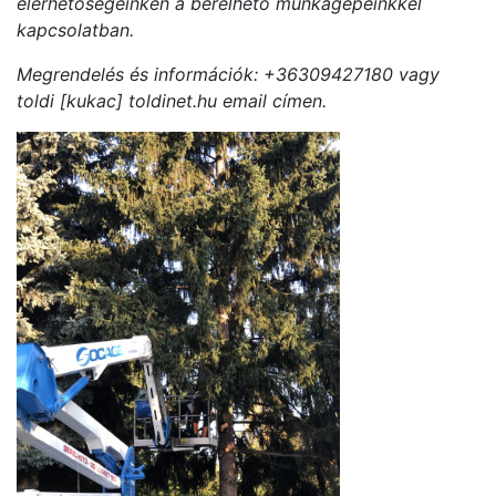
elérhetőségeinken a bérelhető munkagépeinkkel
kapcsolatban.
Megrendelés és információk: +36309427180 vagy
toldi [kukac] toldinet.hu email címen.