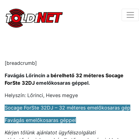
[breadcrumb]
Favágás Lőrincin a
bérelhető 32 méteres Socage
ForSte 32DJ
emelőkosaras géppel.
Helyszín: Lőrinci, Heves megye
Socage ForSte 32DJ – 32 méteres emelőkosaras gép
Favágás emelőkosaras géppel
Kérjen tőlünk ajánlatot ügyfélszolgálati