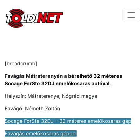
[breadcrumb]
Favágás Mátraterenyén a
bérelhető 32 méteres
Socage ForSte 32DJ emelőkosaras autóval
.
Helyszín: Mátraterenye, Nógrád megye
Favágó: Németh Zoltán
Socage ForSte 32DJ – 32 méteres emelőkosaras gép
Favágás emelőkosaras géppel