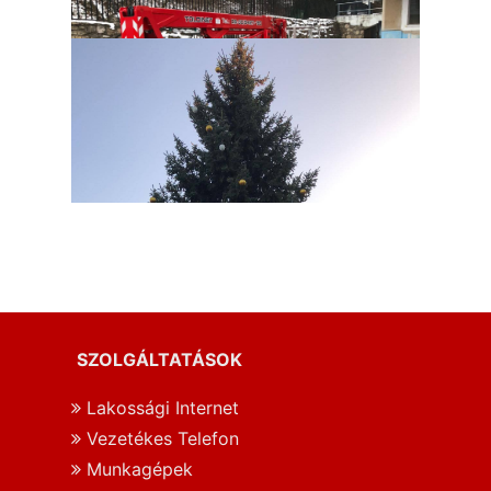
SZOLGÁLTATÁSOK
Lakossági Internet
Vezetékes Telefon
Munkagépek