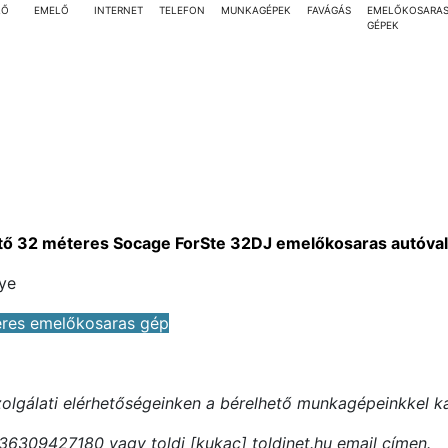
LŐ
EMELŐ
INTERNET
TELEFON
MUNKAGÉPEK
FAVÁGÁS
EMELŐKOSARA
GÉPEK
tő 32 méteres Socage ForSte 32DJ emelőkosaras autóval
ye
eres emelőkosaras gép
szolgálati elérhetőségeinken a bérelhető munkagépeinkkel k
36309427180 vagy toldi [kukac] toldinet.hu email címen.