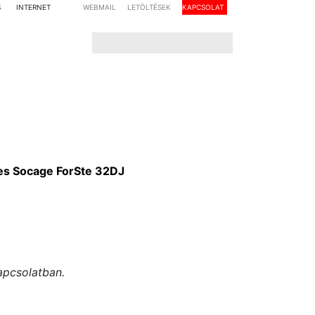
S
INTERNET
WEBMAIL
LETÖLTÉSEK
KAPCSOLAT
es Socage ForSte 32DJ
apcsolatban.