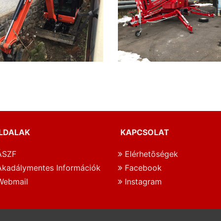
LDALAK
KAPCSOLAT
SZF
Elérhetōségek
kadálymentes Információk
Facebook
ebmail
Instagram