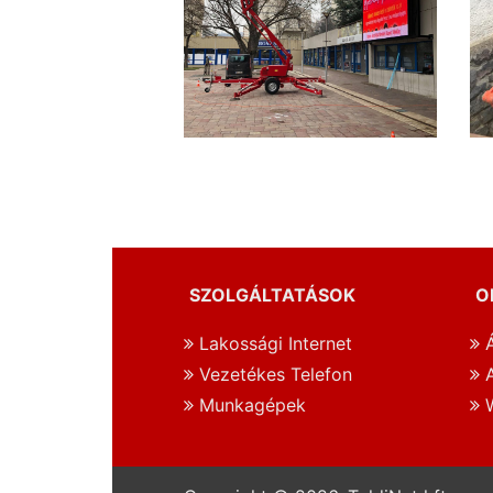
SZOLGÁLTATÁSOK
O
Lakossági Internet
Á
Vezetékes Telefon
A
Munkagépek
W