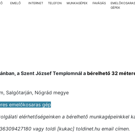
LŐ
EMELŐ
INTERNET
TELEFON
MUNKAGÉPEK
FAVÁGÁS
EMELŐKOSARA
GÉPEK
jánban, a Szent József Templomnál a
bérelhető 32 méter
om, Salgótarján, Nógrád megye
eres emelőkosaras gép
szolgálati elérhetőségeinken a bérelhető munkagépeinkkel k
36309427180 vagy toldi [kukac] toldinet.hu email címen.