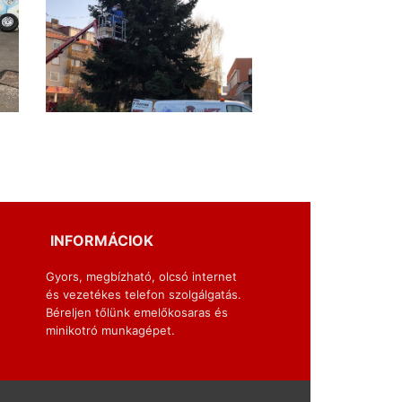
INFORMÁCIOK
Gyors, megbízható, olcsó internet
és vezetékes telefon szolgálgatás.
Béreljen tőlünk emelőkosaras és
minikotró munkagépet.