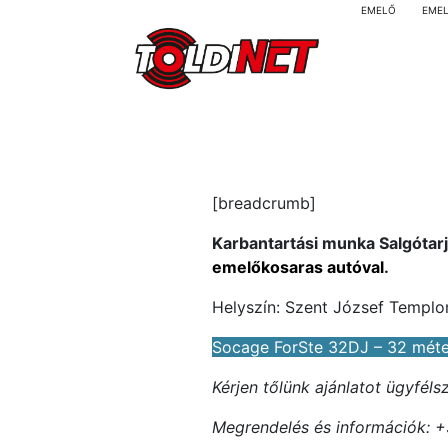
EMELŐ
EME
[breadcrumb]
Karbantartási munka Salgótar
emelőkosaras autóval
.
Helyszín: Szent József Templ
Socage ForSte 32DJ – 32 mét
Kérjen tőlünk ajánlatot ügyfél
Megrendelés és információk: +