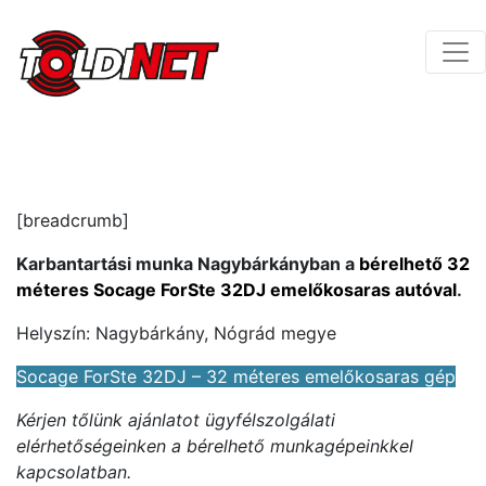
[breadcrumb]
Karbantartási munka Nagybárkányban a
bérelhető 32
méteres Socage ForSte 32DJ emelőkosaras autóval
.
Helyszín: Nagybárkány, Nógrád megye
Socage ForSte 32DJ – 32 méteres emelőkosaras gép
Kérjen tőlünk ajánlatot ügyfélszolgálati
elérhetőségeinken a bérelhető munkagépeinkkel
kapcsolatban.