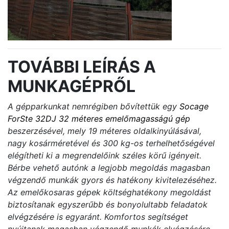
TOVÁBBI LEÍRÁS A
MUNKAGÉPRŐL
A gépparkunkat nemrégiben bővítettük egy
Socage
ForSte 32DJ 32 méteres emelőmagasságú gép
beszerzésével, mely 19 méteres oldalkinyúlásával,
nagy kosárméretével és 300 kg-os terhelhetőségével
elégítheti ki a megrendelőink széles körű igényeit.
Bérbe vehető autónk a legjobb megoldás magasban
végzendő munkák gyors és hatékony kivitelezéséhez.
Az emelőkosaras gépek költséghatékony megoldást
biztosítanak egyszerűbb és bonyolultabb feladatok
elvégzésére is egyaránt. Komfortos segítséget
nyújtanak magasban végzendő munkák elvégzésére.