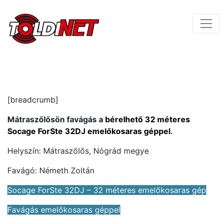
[breadcrumb]
Mátraszőlősön favágás a
bérelhető 32 méteres
Socage ForSte 32DJ emelőkosaras géppel
.
Helyszín: Mátraszőlős, Nógrád megye
Favágó: Németh Zoltán
Socage ForSte 32DJ – 32 méteres emelőkosaras gép
Favágás emelőkosaras géppel