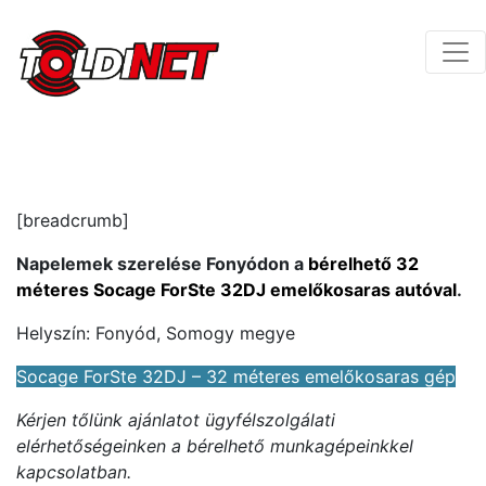
[breadcrumb]
Napelemek szerelése Fonyódon a
bérelhető 32
méteres Socage ForSte 32DJ emelőkosaras autóval
.
Helyszín: Fonyód, Somogy megye
Socage ForSte 32DJ – 32 méteres emelőkosaras gép
Kérjen tőlünk ajánlatot ügyfélszolgálati
elérhetőségeinken a bérelhető munkagépeinkkel
kapcsolatban.