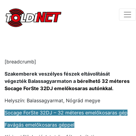
[breadcrumb]
Szakemberek veszélyes fészek eltávolítását
végezték Balassagyarmaton a
bérelhető 32 méteres
Socage ForSte 32DJ emelőkosaras autónkkal
.
Helyszín: Balassagyarmat, Nógrád megye
Socage ForSte 32DJ – 32 méteres emelőkosaras gép
Favágás emelőkosaras géppel