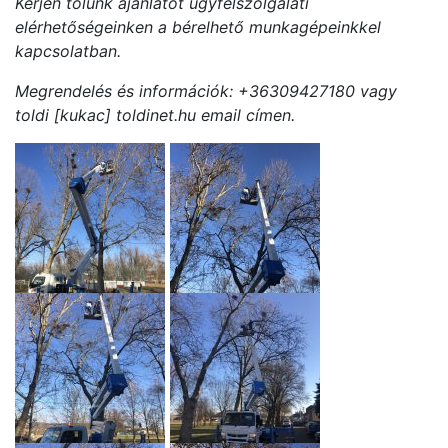
Kérjen tőlünk ajánlatot ügyfélszolgálati
elérhetőségeinken a bérelhető munkagépeinkkel
kapcsolatban.
Megrendelés és információk: +36309427180 vagy
toldi [kukac] toldinet.hu email címen.