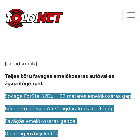
[breadcrumb]
Teljes körű favágás emelőkosaras autóval és
ágaprítógéppel.
Socage ForSte 32DJ – 32 méteres emelőkosaras gép
Bérelhető Jensen A530 ágdaráló és aprítógép
Favágás emelőkosaras géppel
Online igénybejelentés