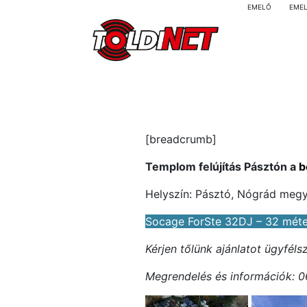
EMELŐ
EME
[breadcrumb]
Templom felújítás Pásztón a
b
Helyszín: Pásztó, Nógrád meg
Socage ForSte 32DJ – 32 mét
Kérjen tőlünk ajánlatot ügyfél
Megrendelés és információk: 06