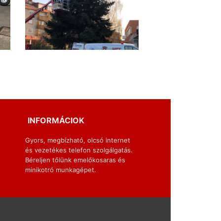
INFORMÁCIOK
Gyors, megbízható, olcsó internet
és vezetékes telefon szolgálgatás.
Béreljen tőlünk emelőkosaras és
minikotró munkagépet.