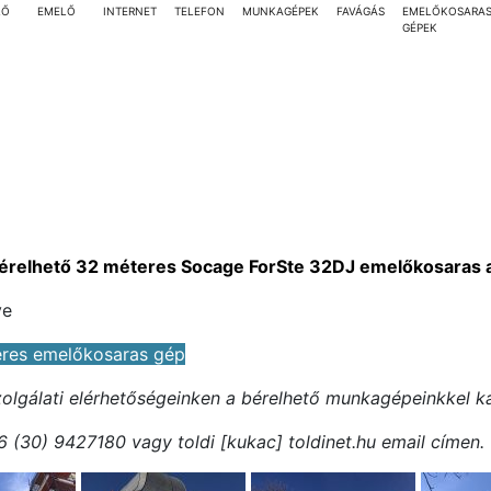
LŐ
EMELŐ
INTERNET
TELEFON
MUNKAGÉPEK
FAVÁGÁS
EMELŐKOSARA
GÉPEK
érelhető 32 méteres Socage ForSte 32DJ emelőkosaras 
ye
eres emelőkosaras gép
szolgálati elérhetőségeinken a bérelhető munkagépeinkkel k
 (30) 9427180 vagy toldi [kukac] toldinet.hu email címen.