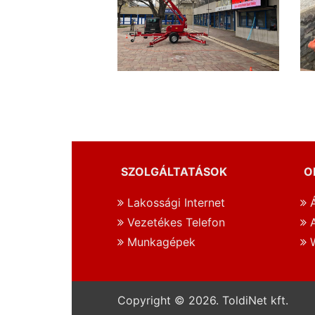
SZOLGÁLTATÁSOK
O
Lakossági Internet
Á
Vezetékes Telefon
A
Munkagépek
W
Copyright © 2026. ToldiNet kft.