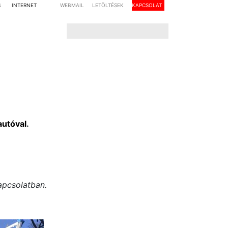
S
INTERNET
WEBMAIL
LETÖLTÉSEK
KAPCSOLAT
autóval
.
apcsolatban.