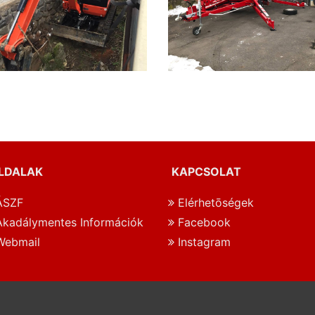
LDALAK
KAPCSOLAT
SZF
Elérhetōségek
kadálymentes Információk
Facebook
ebmail
Instagram