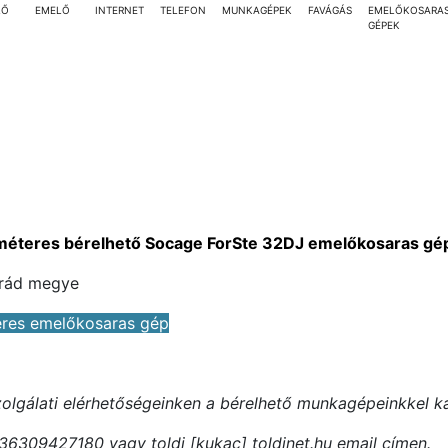
LŐ
EMELŐ
INTERNET
TELEFON
MUNKAGÉPEK
FAVÁGÁS
EMELŐKOSARA
GÉPEK
méteres bérelhető Socage ForSte 32DJ emelőkosaras gé
grád megye
eres emelőkosaras gép
szolgálati elérhetőségeinken a bérelhető munkagépeinkkel k
36309427180 vagy toldi [kukac] toldinet.hu email címen.