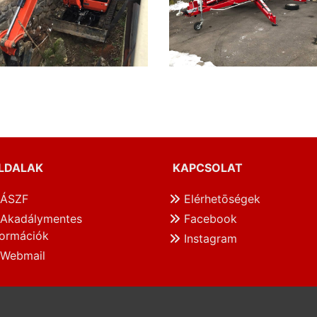
LDALAK
KAPCSOLAT
ÁSZF
Elérhetōségek
Akadálymentes
Facebook
formációk
Instagram
Webmail