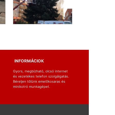
INFORMÁCIOK
Gyors, megbízható, olcsó internet
és vezetékes telefon szolgálgatás.
Béreljen tőlünk emelőkosaras és
minikotró munkagépet.