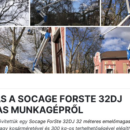
ÁS A SOCAGE FORSTE 32DJ
AS MUNKAGÉPRŐL
vítettük egy
Socage ForSte 32DJ 32 méteres emelőmaga
nagy kosárméretével és 300 kg-os terhelhetőségével elégíth