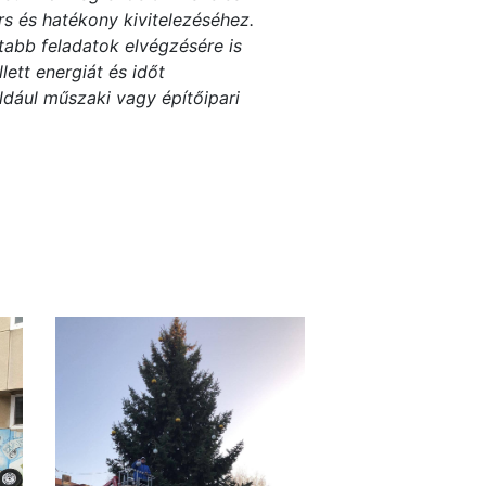
 és hatékony kivitelezéséhez.
abb feladatok elvégzésére is
tt energiát és időt
dául műszaki vagy építőipari