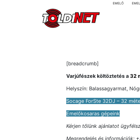
EMELŐ
EME
[breadcrumb]
Varjúfészek költöztetés a
32 
Helyszín: Balassagyarmat, Nó
Socage ForSte 32DJ – 32 mét
Emelőkosaras gépeink
Kérjen tőlünk ajánlatot ügyfél
Megrendelés és információk: +