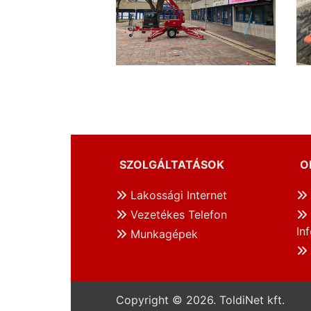
SZOLGÁLTATÁSOK
O
Lakossági Internet
Vezetékes Telefon
In
Munkagépek
Copyright © 2026. ToldiNet kft.