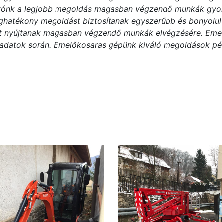
utónk a legjobb megoldás magasban végzendő munkák gyors
hatékony megoldást biztosítanak egyszerűbb és bonyolult
t nyújtanak magasban végzendő munkák elvégzésére. Emelle
adatok során. Emelőkosaras gépünk kiváló megoldások pél