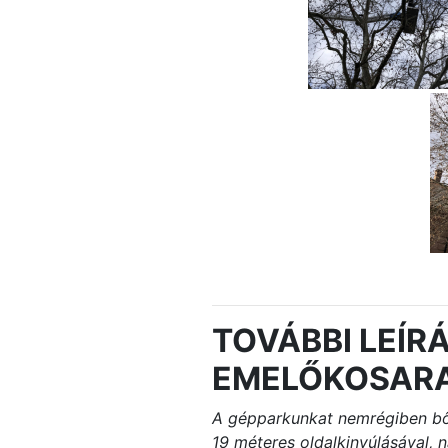
TOVÁBBI LEÍR
EMELŐKOSAR
A gépparkunkat nemrégiben bő
19 méteres oldalkinyúlásával, 