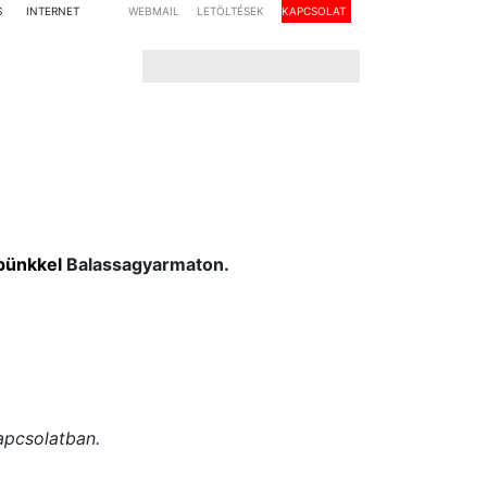
S
INTERNET
WEBMAIL
LETÖLTÉSEK
KAPCSOLAT
pünkkel
Balassagyarmaton.
apcsolatban.