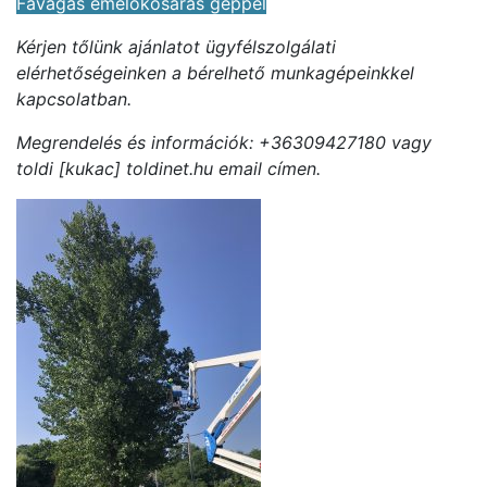
Favágás emelőkosaras géppel
Kérjen tőlünk ajánlatot ügyfélszolgálati
elérhetőségeinken a bérelhető munkagépeinkkel
kapcsolatban.
Megrendelés és információk: +36309427180 vagy
toldi [kukac] toldinet.hu email címen.