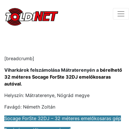
[breadcrumb]
Viharkárok felszámolása Mátraterenyén a
bérelhető
32 méteres Socage ForSte 32DJ emelőkosaras
autóval
.
Helyszín: Mátraterenye, Nógrád megye
Favágó: Németh Zoltán
Socage ForSte 32DJ – 32 méteres emelőkosaras gép