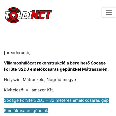
[breadcrumb]
Villamoshálózat rekonstrukció a bérelhető
Socage
ForSte 32DJ emelőkosaras gépünkkel
Mátraszelén.
Helyszín: Mátraszele, Nógrád megye
Kivitelező: Villámszer Kft.
Socage ForSte 32DJ – 32 méteres emelőkosaras gép
Emelőkosaras gépeink