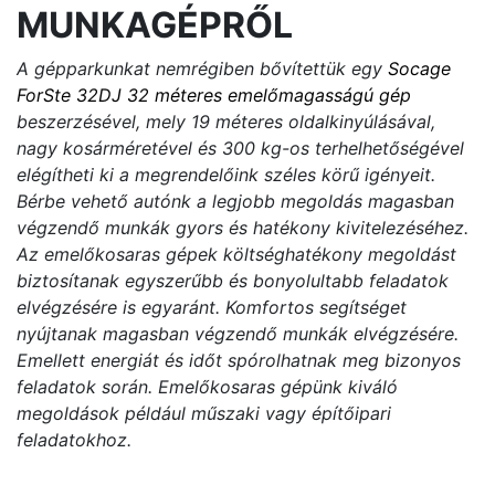
MUNKAGÉPRŐL
A gépparkunkat nemrégiben bővítettük egy
Socage
ForSte 32DJ 32 méteres emelőmagasságú gép
beszerzésével, mely 19 méteres oldalkinyúlásával,
nagy kosárméretével és 300 kg-os terhelhetőségével
elégítheti ki a megrendelőink széles körű igényeit.
Bérbe vehető autónk a legjobb megoldás magasban
végzendő munkák gyors és hatékony kivitelezéséhez.
Az emelőkosaras gépek költséghatékony megoldást
biztosítanak egyszerűbb és bonyolultabb feladatok
elvégzésére is egyaránt. Komfortos segítséget
nyújtanak magasban végzendő munkák elvégzésére.
Emellett energiát és időt spórolhatnak meg bizonyos
feladatok során. Emelőkosaras gépünk kiváló
megoldások például műszaki vagy építőipari
feladatokhoz.