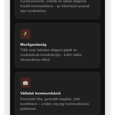
Fuvarszervezők, sofőrök és raktári dolgozók
közötti kommunikáció – az információ azonnal
eljut mindenkihez.
Mezőgazdaság
Több száz hektáron dolgozó gépek és
munkatársak koordinációja – külön rádiós
infrastruktúra nélkül.
Vállalati kommunikáció
Kevesebb hiba, gyorsabb reagálás, jobb
koordináció – a teljes cég egy kommunikációs
platformon.