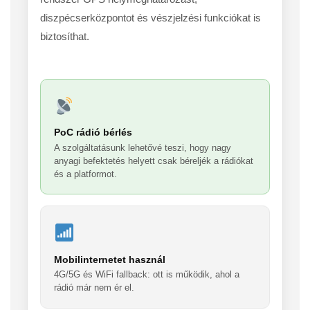
diszpécserközpontot és vészjelzési funkciókat is
biztosíthat.
PoC rádió bérlés
A szolgáltatásunk lehetővé teszi, hogy nagy
anyagi befektetés helyett csak béreljék a rádiókat
és a platformot.
Mobilinternetet használ
4G/5G és WiFi fallback: ott is működik, ahol a
rádió már nem ér el.