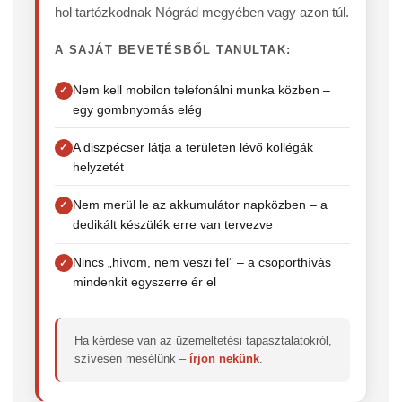
hol tartózkodnak Nógrád megyében vagy azon túl.
A SAJÁT BEVETÉSBŐL TANULTAK:
Nem kell mobilon telefonálni munka közben –
egy gombnyomás elég
A diszpécser látja a területen lévő kollégák
helyzetét
Nem merül le az akkumulátor napközben – a
dedikált készülék erre van tervezve
Nincs „hívom, nem veszi fel” – a csoporthívás
mindenkit egyszerre ér el
Ha kérdése van az üzemeltetési tapasztalatokról,
szívesen mesélünk –
írjon nekünk
.