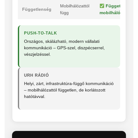
Mobilhálózattól
Független
Függetlenség
függ
mobilhálózattól
PUSH-TO-TALK
Országos, skálázható, modern vállalati
kommunikáció – GPS-szel, diszpécserrel,
vészjelzéssel.
URH RÁDIÓ
Helyi, zárt, infrastruktúra-függő kommunikáció
– mobilhálózattól független, de korlátozott
hatótávval.