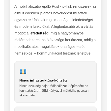
A mobilhálózatra épülő Push-to-Talk rendszerek az
elmúlt években jelentős növekedést mutattak –
egyszerre kínálnak rugalmasságot, lefedettséget
és modern funkciókat. A legfontosabb ok a váltás
mögött a
lefedettség
: míg a hagyományos
rádiórendszerek hatótávolsága korlátozott, addig a
mobilhálózatos megoldások országos – sőt
nemzetközi – kommunikációt tesznek lehetővé.
Nincs infrastruktúra-költség
Nincs szükség saját rádióhálózat kiépítésére és
fenntartására – SIM-kártyával működik, gyorsan
skálázható.