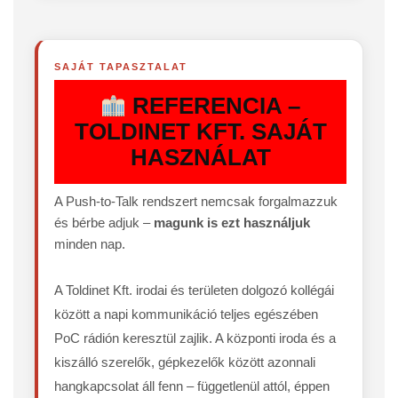
SAJÁT TAPASZTALAT
REFERENCIA –
TOLDINET KFT. SAJÁT
HASZNÁLAT
A Push-to-Talk rendszert nemcsak forgalmazzuk
és bérbe adjuk –
magunk is ezt használjuk
minden nap.
A Toldinet Kft. irodai és területen dolgozó kollégái
között a napi kommunikáció teljes egészében
PoC rádión keresztül zajlik. A központi iroda és a
kiszálló szerelők, gépkezelők között azonnali
hangkapcsolat áll fenn – függetlenül attól, éppen