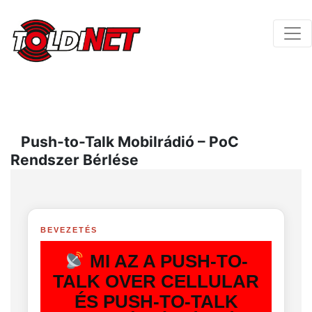
Push-to-Talk Mobilrádió – PoC
Rendszer Bérlése
BEVEZETÉS
MI AZ A PUSH-TO-
TALK OVER CELLULAR
ÉS PUSH-TO-TALK