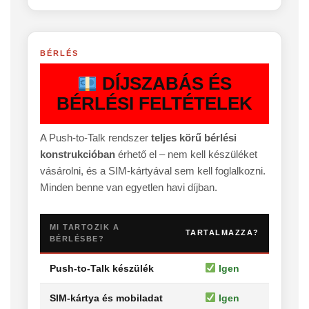
BÉRLÉS
DÍJSZABÁS ÉS
BÉRLÉSI FELTÉTELEK
A Push-to-Talk rendszer
teljes körű bérlési
konstrukcióban
érhető el – nem kell készüléket
vásárolni, és a SIM-kártyával sem kell foglalkozni.
Minden benne van egyetlen havi díjban.
MI TARTOZIK A
TARTALMAZZA?
BÉRLÉSBE?
Push-to-Talk készülék
Igen
SIM-kártya és mobiladat
Igen