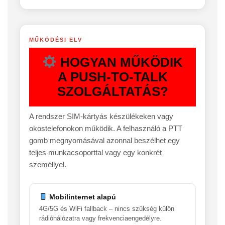
MŰKÖDÉSI ELV
HOGYAN MŰKÖDIK
A PUSH-TO-TALK
SZOLGÁLTATÁS?
A rendszer SIM-kártyás készülékeken vagy
okostelefonokon működik. A felhasználó a PTT
gomb megnyomásával azonnal beszélhet egy
teljes munkacsoporttal vagy egy konkrét
személlyel.
Mobilinternet alapú
4G/5G és WiFi fallback – nincs szükség külön
rádióhálózatra vagy frekvenciaengedélyre.