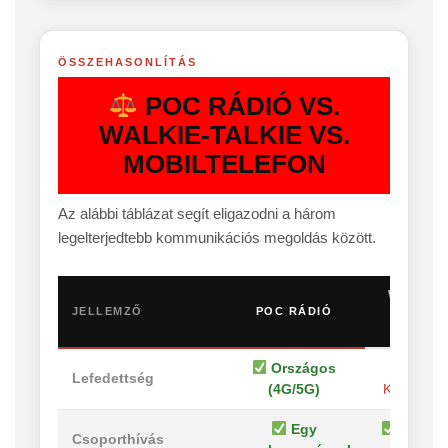
ÖSSZEHASONLÍTÁS
POC RÁDIÓ VS.
WALKIE-TALKIE VS.
MOBILTELEFON
Az alábbi táblázat segít eligazodni a három
legelterjedtebb kommunikációs megoldás között.
WALKIE-
JELLEMZŐ
POC RÁDIÓ
TALKIE
(URH)
Országos
Lefedettség
(4G/5G)
Korlátozot
Egy
Azono
Csoporthívás