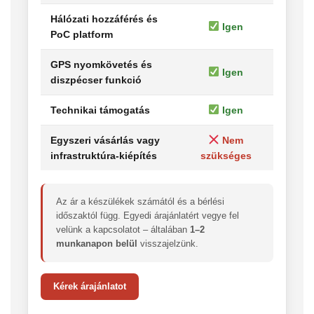
Hálózati hozzáférés és
Igen
PoC platform
GPS nyomkövetés és
Igen
diszpécser funkció
Technikai támogatás
Igen
Egyszeri vásárlás vagy
Nem
infrastruktúra-kiépítés
szükséges
Az ár a készülékek számától és a bérlési
időszaktól függ. Egyedi árajánlatért vegye fel
velünk a kapcsolatot – általában
1–2
munkanapon belül
visszajelzünk.
Kérek árajánlatot