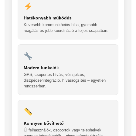
Hatékonyabb működés
Kevesebb kommunikációs hiba, gyorsabb
reagálás és jobb koordináció a teljes csapatban.
Modern funkciók
GPS, csoportos hívás, vészjelzés,
diszpécserintegráció, hívásrögzítés – egyetlen
rendszerben.
Könnyen bővíthető
Új felhasználók, csoportok vagy telephelyek
gyorsan integrálhatók – nincs infrastrukturális