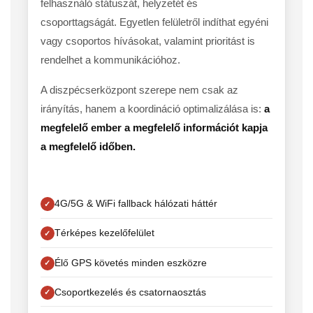
felhasználó státuszát, helyzetét és
csoporttagságát. Egyetlen felületről indíthat egyéni
vagy csoportos hívásokat, valamint prioritást is
rendelhet a kommunikációhoz.
A diszpécserközpont szerepe nem csak az
irányítás, hanem a koordináció optimalizálása is:
a
megfelelő ember a megfelelő információt kapja
a megfelelő időben.
4G/5G & WiFi fallback hálózati háttér
Térképes kezelőfelület
Élő GPS követés minden eszközre
Csoportkezelés és csatornaosztás