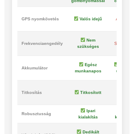
gombnyomással
csatorná
GPS nyomkövetés
Valós idejű
Általában
nincs
Nem
Frekvenciaengedély
Szüksége
szükséges
lehet
Egész
Hossz
Akkumulátor
munkanapos
üzemidő
Sok
Titkosítás
Titkosított
esetben
nyílt
Ipari
Ipari
Robusztusság
kialakítás
kialakítá
Dedikált