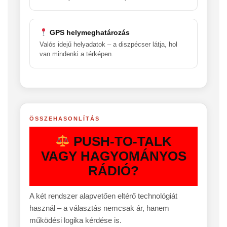
GPS helymeghatározás
Valós idejű helyadatok – a diszpécser látja, hol
van mindenki a térképen.
ÖSSZEHASONLÍTÁS
PUSH-TO-TALK
VAGY HAGYOMÁNYOS
RÁDIÓ?
A két rendszer alapvetően eltérő technológiát
használ – a választás nemcsak ár, hanem
működési logika kérdése is.