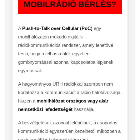
MOBILRÁDIÓ BÉRLÉS?
A
Push-to-Talk over Cellular (PoC)
egy
mobilhálózaton működő digitális
rádiókommunikációs rendszer, amely lehetővé
teszi, hogy a felhasználók egyetlen
gombnyomással azonnal kapcsolatba lépjenek
egymással.
A hagyományos URH rádiókkal szemben nem
korlátozza a kommunikációt a rádió hatótávolsága,
hiszen a
mobilhálózat országos vagy akár
nemzetközi lefedettségét
használja.
A beszélgetések azonnal felépülnek, a csoportos
kommunikáció egyszerűen kezelhető, miközben a
rendszer GPS helymeghatározást,