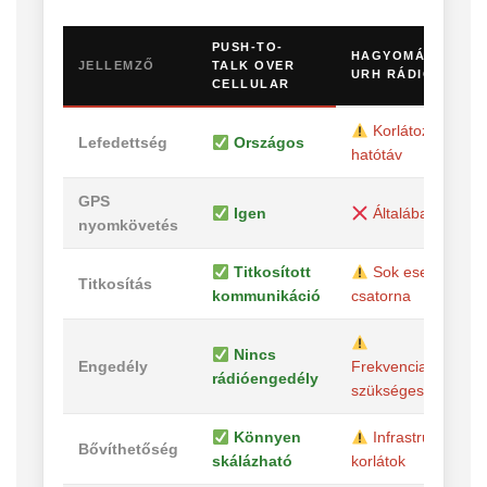
PUSH-TO-
HAGYOMÁNYOS
JELLEMZŐ
TALK OVER
URH RÁDIÓ
CELLULAR
Korlátozott
Lefedettség
Országos
hatótáv
GPS
Igen
Általában nincs
nyomkövetés
Titkosított
Sok esetben nyíl
Titkosítás
kommunikáció
csatorna
Nincs
Engedély
Frekvenciahasznála
rádióengedély
szükséges lehet
Könnyen
Infrastrukturális
Bővíthetőség
skálázható
korlátok